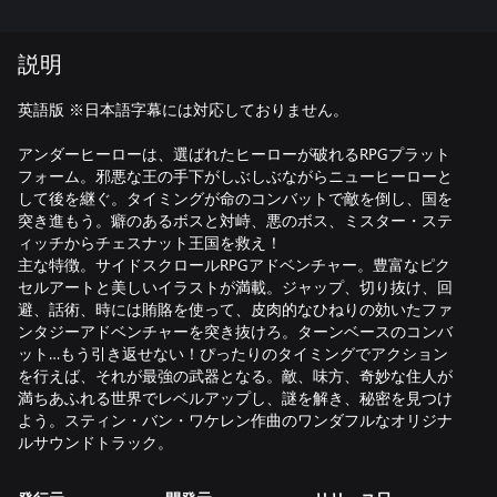
説明
英語版 ※日本語字幕には対応しておりません。
アンダーヒーローは、選ばれたヒーローが破れるRPGプラット
フォーム。邪悪な王の手下がしぶしぶながらニューヒーローと
して後を継ぐ。タイミングが命のコンバットで敵を倒し、国を
突き進もう。癖のあるボスと対峙、悪のボス、ミスター・ステ
ィッチからチェスナット王国を救え！
主な特徴。サイドスクロールRPGアドベンチャー。豊富なピク
セルアートと美しいイラストが満載。ジャップ、切り抜け、回
避、話術、時には賄賂を使って、皮肉的なひねりの効いたファ
ンタジーアドベンチャーを突き抜けろ。ターンベースのコンバ
ット…もう引き返せない！ぴったりのタイミングでアクション
を行えば、それが最強の武器となる。敵、味方、奇妙な住人が
満ちあふれる世界でレベルアップし、謎を解き、秘密を見つけ
よう。スティン・バン・ワケレン作曲のワンダフルなオリジナ
ルサウンドトラック。