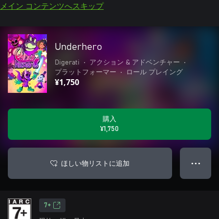
メイン コンテンツへスキップ
Underhero
Digerati
•
アクション & アドベンチャー
•
プラットフォーマー
•
ロール プレイング
¥1,750
購入
¥1,750
ほしい物リストに追加
● ● ●
7+