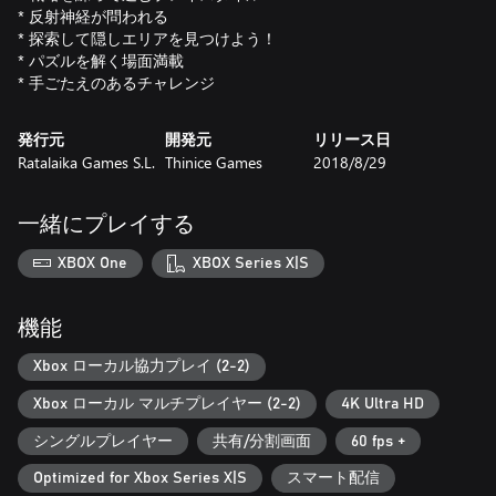
* 反射神経が問われる
* 探索して隠しエリアを見つけよう！
* パズルを解く場面満載
* 手ごたえのあるチャレンジ
発行元
開発元
リリース日
Ratalaika Games S.L.
Thinice Games
2018/8/29
一緒にプレイする
XBOX One
XBOX Series X|S
機能
Xbox ローカル協力プレイ (2-2)
Xbox ローカル マルチプレイヤー (2-2)
4K Ultra HD
シングルプレイヤー
共有/分割画面
60 fps +
Optimized for Xbox Series X|S
スマート配信