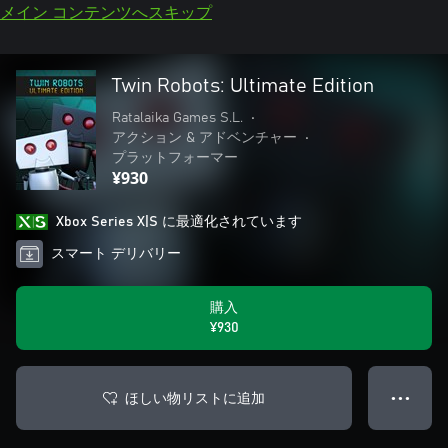
メイン コンテンツへスキップ
Twin Robots: Ultimate Edition
Ratalaika Games S.L.
•
アクション & アドベンチャー
•
プラットフォーマー
¥930
Xbox Series X|S に最適化されています
スマート デリバリー
購入
¥930
ほしい物リストに追加
● ● ●