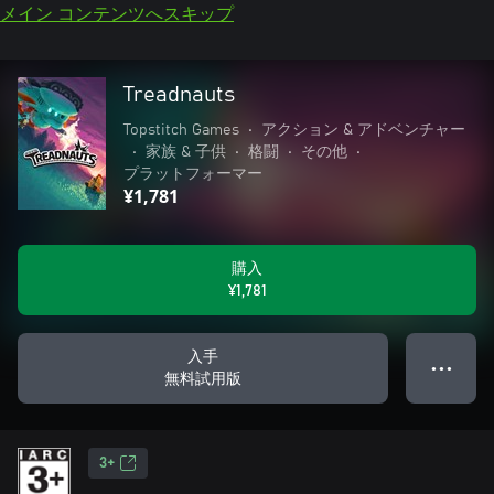
メイン コンテンツへスキップ
Treadnauts
Topstitch Games
•
アクション & アドベンチャー
•
家族 & 子供
•
格闘
•
その他
•
プラットフォーマー
¥1,781
購入
¥1,781
入手
● ● ●
無料試用版
3+