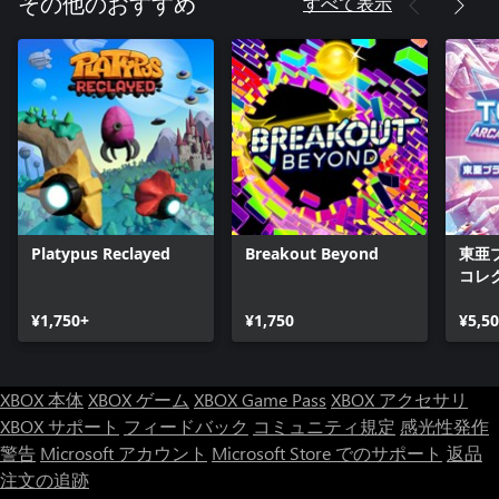
すべて表示
その他のおすすめ
Platypus Reclayed
Breakout Beyond
東亜
コレク
¥1,750+
¥1,750
¥5,5
XBOX 本体
XBOX ゲーム
XBOX Game Pass
XBOX アクセサリ
XBOX サポート
フィードバック
コミュニティ規定
感光性発作
警告
Microsoft アカウント
Microsoft Store でのサポート
返品
注文の追跡