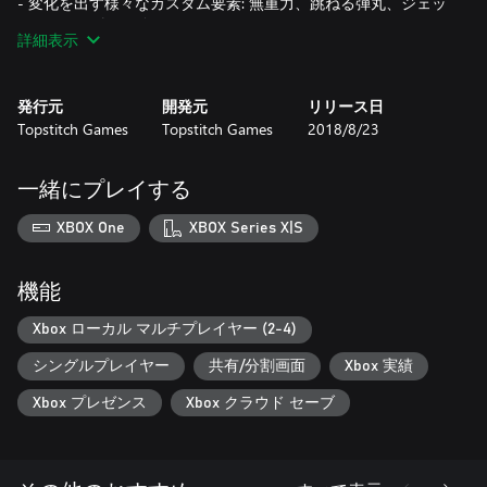
- 変化を出す様々なカスタム要素: 無重力、跳ねる弾丸、ジェッ
トパック、他にも色々！
詳細表示
発行元
開発元
リリース日
Topstitch Games
Topstitch Games
2018/8/23
一緒にプレイする
XBOX One
XBOX Series X|S
機能
Xbox ローカル マルチプレイヤー (2-4)
シングルプレイヤー
共有/分割画面
Xbox 実績
Xbox プレゼンス
Xbox クラウド セーブ