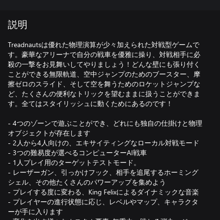
説明
Treadnautsは優れた物理演算が少々加えられた対戦型ゲームで
す。豪華なアリーナで自分の戦車を優雅に操り、対戦相手に必
殺の一撃をお見舞いしてやりましょう！どんな壁にも張り付く
ことができる無限軌道、空中ジャンプのためのブースター、摩
擦ゼロのスライド、そして空を舞うためのロケットジャンプな
ど、たくさんの便利なトリックを望むままに扱うことができま
す。全てはスタイリッシュに動くためにあるのです！
- 4つのゾーンで遊ぶことができ、どれにも独自の仕掛けと物理
オブジェクトが存在します
- 2人から4人向けの、エキサイティングなローカル対戦モード
- 3つの難易度が選べるコンピューターAI戦車
- 1人プレイ用のターゲットテストモード。
- レーザーガン、引っかけフック、相手を追尾するホーミング
シェル、その他たくさんのパワーアップを集めよう
- プレイする度に変わる、King Felixによるダイナミックな音楽
- プレイヤーの進行状態に応じ、レベルやマップ、キャラクタ
ーが手に入ります