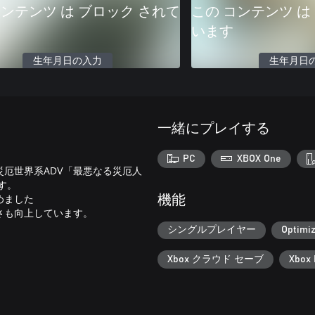
コンテンツ は ブロック されて
この コンテンツ は
います
生年月日の入力
生年月日
一緒にプレイする
PC
XBOX One
災厄世界系ADV「最悪なる災厄人
す。
めました
機能
さも向上しています。
シングルプレイヤー
Optimiz
Xbox クラウド セーブ
Xbox 