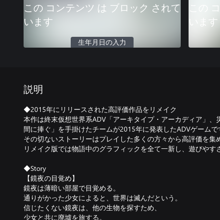
この コンテンツ は ブロック されて
この 
います
います
生年月日の入力
説明
◆2015年にリリースされた高評価作品をリメイク
本作は終末仮想世界系ADV「アーキタイプ・アーカディア」、
間に捧ぐ」を手掛けたチームが2015年に発表したADVゲームで
その切ないストーリーはプレイした多くの方々から高評価を集
リメイク版では物語中のグラフィックを全て一新し、遊びやす
◆Story
【鏡夜の目覚め】
鏡夜は薄暗い部屋で目覚める。
通りがかった少女によると、世界は滅んだという。
信じたくない鏡夜は、他の生物を探すため、
少女と共に廃墟を旅する。