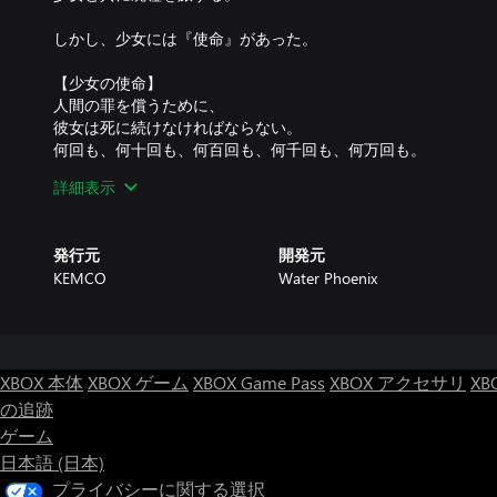
しかし、少女には『使命』があった。
【少女の使命】
人間の罪を償うために、
彼女は死に続けなければならない。
何回も、何十回も、何百回も、何千回も、何万回も。
詳細表示
息絶えては生き返る。
苦痛しか知らない彼女を見ているうちに、
幸せを教えたいと鏡夜は思う。
発行元
開発元
KEMCO
Water Phoenix
XBOX 本体
XBOX ゲーム
XBOX Game Pass
XBOX アクセサリ
XB
の追跡
ゲーム
日本語 (日本)
プライバシーに関する選択