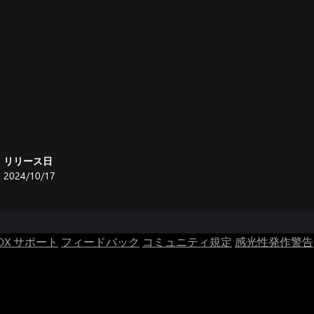
リリース日
2024/10/17
OX サポート
フィードバック
コミュニティ規定
感光性発作警告