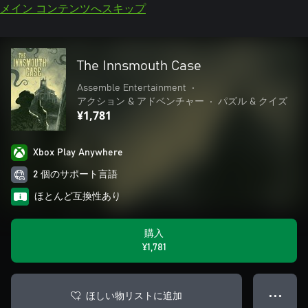
メイン コンテンツへスキップ
The Innsmouth Case
Assemble Entertainment
•
アクション & アドベンチャー
•
パズル & クイズ
¥1,781
Xbox Play Anywhere
2 個のサポート言語
ほとんど互換性あり
購入
¥1,781
ほしい物リストに追加
● ● ●