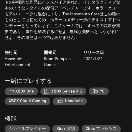
トの神秘的な作品にインスパイアされた、インタラクティブな
本のようなスタイルの探偵アドベンチャーです。ホラーとユー
モアのユニークな混合により、The Innsmouth Caseはこの種の
ものとしては初めての、ホラーコメディー風のテキストアドベ
ンチャーとなっています。このゲームでは、すべての決断が重
要であり、事件を解決するにせよ…無残な失敗へとつながるに
せよ、その道筋は一つではありません！
発行元
開発元
リリース日
Assemble
RobotPumpkin
2021/7/21
Entertainment
Games
一緒にプレイする
XBOX One
XBOX Series X|S
PC
XBOX Cloud Gaming
Handheld
機能
シングルプレイヤー
Xbox 実績
Xbox プレゼンス