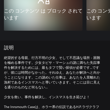
この コンテンツ は ブロック されて
この コン
います
います
説明
絶望的する母親、行方不明の少女、そして不思議な場所 - 困難
を極める事件です。少女タビサ・マーシュの謎に満ちた失踪事
件を解決するためには、最もタフで賢い探偵が必要です…です
が、彼には時間がなかった。それゆえ、あなたが解決へと向か
うことになります。この謎めいた仕事は、あなたを人里離れた
漁村であるインスマスへと導いていきます。そこには目に見え
る通りのものなど何もない…
少女を救い、事件を解決し、インスマスを生き延びよ！
The Innsmouth Caseは、ホラー界の伝説であるH.P.ラヴクラフ