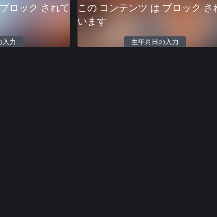
 ブロック されて
この コンテンツ は ブロック さ
います
の入力
生年月日の入力