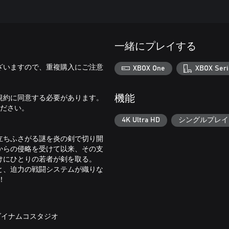
一緒にプレイする
ざいますので、重複購入にご注意
XBOX One
XBOX Seri
規約に同意する必要があります。
機能
確認ください。
4K Ultra HD
シングルプレイ
立ちふさがる謎を炎の剣で切り開
からの侵略を受けて以来、その支
けにひとりの若者が剣を取る。
と、迫力の戦闘システムが織りな
！
ダイナムコスタジオ