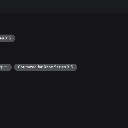
es X|S
ヤー
Optimized for Xbox Series X|S