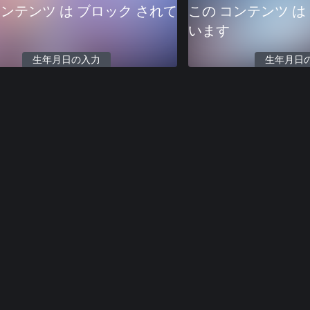
コンテンツ は ブロック されて
この コンテンツ は
います
生年月日の入力
生年月日