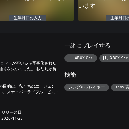
います
生年月日の入力
生年月日
一緒にプレイする
XBOX One
XBOX Seri
ジェントが率いる準軍事化された
信号を失いました。 私たちが得
機能
の目的は、私たちのエージェント
シングルプレイヤー
Xbox 
ル、スナイパーライフル、ピスト
リリース日
2020/11/25