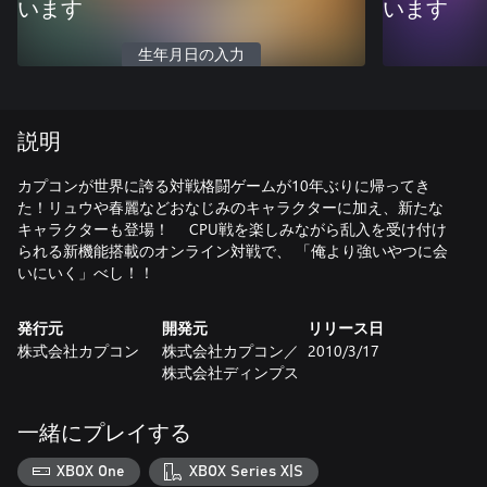
います
います
生年月日の入力
説明
カプコンが世界に誇る対戦格闘ゲームが10年ぶりに帰ってき
た！リュウや春麗などおなじみのキャラクターに加え、新たな
キャラクターも登場！ CPU戦を楽しみながら乱入を受け付け
られる新機能搭載のオンライン対戦で、 「俺より強いやつに会
いにいく」べし！！
発行元
開発元
リリース日
株式会社カプコン
株式会社カプコン／
2010/3/17
株式会社ディンプス
一緒にプレイする
XBOX One
XBOX Series X|S