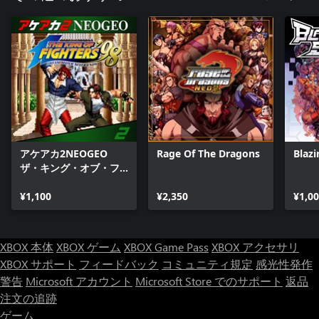
アケアカ2NEOGEO
Rage Of The Dragons
Blazi
ザ・キング・オブ・フ
ァイターズ '98
¥1,100
¥2,350
¥1,0
XBOX 本体
XBOX ゲーム
XBOX Game Pass
XBOX アクセサリ
XBOX サポート
フィードバック
コミュニティ規定
感光性発作
警告
Microsoft アカウント
Microsoft Store でのサポート
返品
注文の追跡
ゲーム