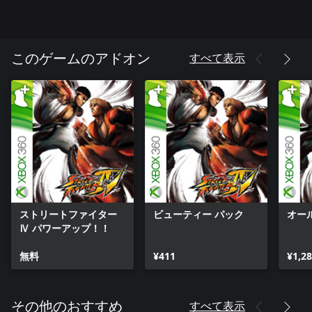
すべて表示
このゲームのアドオン
ストリートファイター
ビューティー パック
オー
Ⅳ パワーアップ！！
無料
¥411
¥1,2
すべて表示
その他のおすすめ