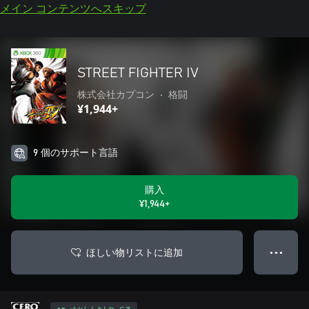
メイン コンテンツへスキップ
STREET FIGHTER IV
株式会社カプコン
•
格闘
¥1,944+
9 個のサポート言語
購入
¥1,944+
ほしい物リストに追加
● ● ●