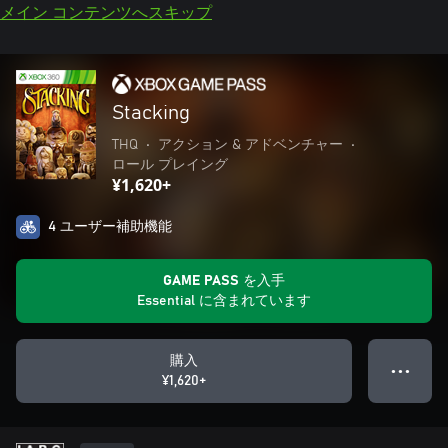
メイン コンテンツへスキップ
Stacking
THQ
•
アクション & アドベンチャー
•
ロール プレイング
¥1,620+
4 ユーザー補助機能
GAME PASS を入手
Essential に含まれています
購入
● ● ●
¥1,620+