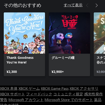
すべて表示
その他のおすすめ
Thank Goodness
グルーミーの瞳
スナ
You're Here!
谷のメ
ルデ
¥2,300
¥2,900+
¥2,80
XBOX 本体
XBOX ゲーム
XBOX Game Pass
XBOX アクセサリ
XBOX サポート
フィードバック
コミュニティ規定
感光性発作
警告
Microsoft アカウント
Microsoft Store でのサポート
返品