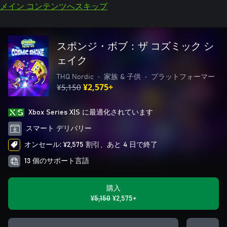
メイン コンテンツへスキップ
スポンジ・ボブ：ザ コズミック シ
ェイク
THQ Nordic
•
家族 & 子供
•
プラットフォーマー
¥5,150
¥2,575+
Xbox Series X|S に最適化されています
スマート デリバリー
オンセール: ¥2,575 割引、あと 4 日で終了
13 個のサポート言語
購入
¥5,150
¥2,575+