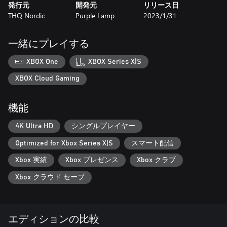
発行元
開発元
リリース日
THQ Nordic
Purple Lamp
2023/1/31
一緒にプレイする
XBOX One
XBOX Series X|S
XBOX Cloud Gaming
機能
4K Ultra HD
シングルプレイヤー
Optimized for Xbox Series X|S
スマート配信
Xbox 実績
Xbox プレゼンス
Xbox クラブ
Xbox クラウド セーブ
エディションの比較