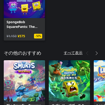
SpongeBob
SquarePants: The
Cosmic Shake -
Costume Pack DLC
¥1,150
¥575
-50%
すべて表示
その他のおすすめ