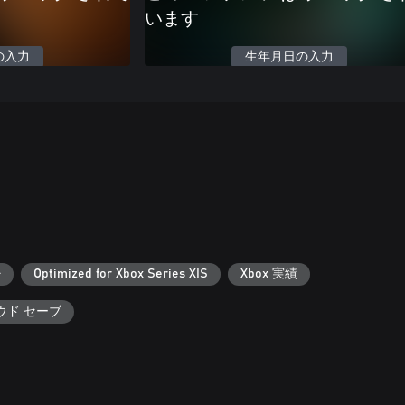
います
の入力
生年月日の入力
+
Optimized for Xbox Series X|S
Xbox 実績
ラウド セーブ