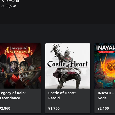
リリース日
2025/7/8
Legacy of Kain:
Castle of Heart:
INAYAH - L
Ascendance
Retold
Gods
¥2,860
¥1,750
¥2,100