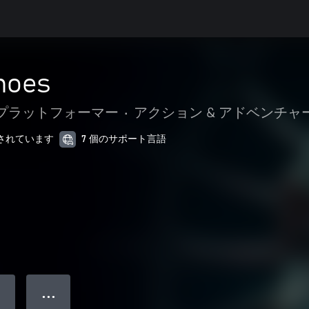
hoes
プラットフォーマー
•
アクション & アドベンチャ
最適化されています
7 個のサポート言語
● ● ●