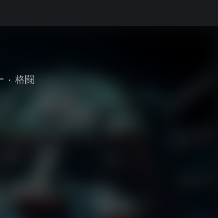
ー
•
格闘