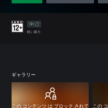
12+
軽い暴力
ギャラリー
この コンテンツ は ブロック されて
この 