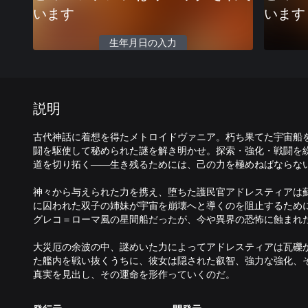
います
います
生年月日の入力
説明
古代神話に着想を得たメトロイドヴァニア。朽ち果てた宇宙船
闘を駆使して秘められた謎を解き明かせ。探索・強化・戦闘を
道を切り拓く――生き残るためには、己の力を極めねばならな
神々から与えられた力を携え、堕ちた護民官アドレスティアは
に囚われた双子の姉妹が宇宙を崩壊へと導くのを阻止するため
グレコ＝ローマ風の星間船だったが、今や異界の恐怖に蝕まれ
大災厄の余波の中、謎めいた力によってアドレスティアは瓦礫
た艦内を戦い抜くうちに、彼女は隠された叡智、強力な強化、
真実を見出し、その運命を形作っていくのだ。