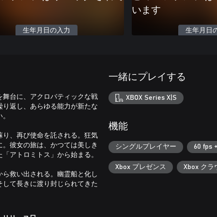
います
生年月日の入力
生年月日
一緒にプレイする
を舞台に、アクロバティックな戦
XBOX Series X|S
繰り返し、あらゆる能力が新たな
い。
機能
蘇り、再び使命を託される。狂気
に。彼女の旅は、かつては美しき
シングルプレイヤー
60 fps 
た「アトロミトス」から始まる。
Xbox プレゼンス
Xbox ク
から救い出される。幽霊船と化し
そして長きに渡り封じられてきた