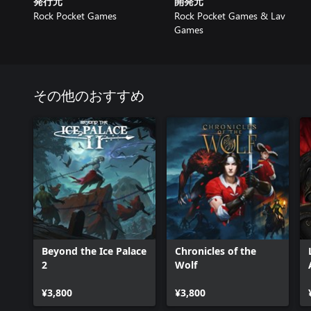
発行元
開発元
Rock Pocket Games
Rock Pocket Games & Lav
Games
その他のおすすめ
Beyond the Ice Palace
Chronicles of the
2
Wolf
¥3,800
¥3,800