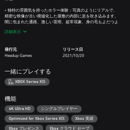
• 独特の雰囲気を持ったホラー体験：写真のようにリアルで、
精密な映像が古い廃墟化した屋敷の内部に息を吹き込みます。
闇に包まれた通路、激しい雷雨、超常現象、身の毛もよだつよ
うなストーリー、そして不気味な音の演出と英語の語りがあな
詳細表示
たをゲームに引き込みます。
• パズル及びアクション要素を含んだストーリー性のある探索
発行元
リリース日
ゲーム：巨大な館のミステリーとそこに住んでいた住民の歴史
Headup Games
2021/10/20
を探ります。パズルを解き、鍵のかかっているエリアへ侵入し
ます。暗闇に潜む危険なものたちに気を付けてください。あな
たは、この邪悪なものと戦うことはできません。逃げて、隠れ
一緒にプレイする
る場所を見つけてください。
XBOX Series X|S
本ゲームは日本語をサポートしておりません。
機能
4K Ultra HD
シングルプレイヤー
Optimized for Xbox Series X|S
Xbox 実績
Xbox プレゼンス
Xbox クラウド セーブ