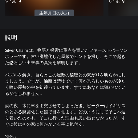
います
います
生年月日の入力
説明
Silver Chainsは、物語と探索に重点を置いたファーストパーソン
ホラーです。古い廃墟化した屋敷でヒントを探し、そこで起き
た恐ろしい出来事の真実を解明します。
パズルを解き、自らとこの屋敷の秘密との繋がりを明らかにし
ましょう。ですが、油断は禁物です：何か恐ろしいものが冷た
く暗い屋敷の中を彷徨っています。すでにあなたは狙われてい
るかもしれません...
嵐の夜、木に車を衝突させてしまった後、ピーターはイギリス
のとある廃墟化した館で目を覚ます。どのようにしてそこへ辿
り着いたのかも、そこに行った理由も思い出せなかったが、す
ぐに彼はその家に何かがいる事に気付く。
特色：