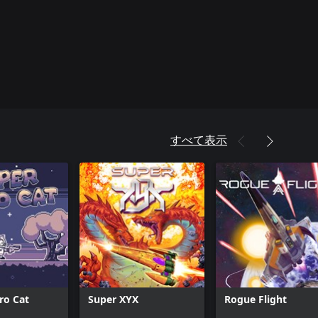
すべて表示
ro Cat
Super XYX
Rogue Flight