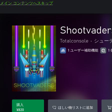
メイン コンテンツへスキップ
Shootvader
Totalconsole
•
シュー
1 ユーザー補助機能
1
購入
ほしい物リストに追加
¥820