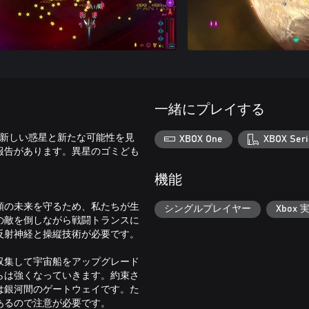
一緒にプレイする
な新しい惑星と新たな可能性を見
XBOX One
XBOX Seri
報告があります。異星のゴミども
機能
類の未来を守るため、私たちが生
シングルプレイヤー
Xbox 
の敵を倒しながら戦闘トランスに
反射神経と操縦技術が必要です。
収集して宇宙船をアップグレード
らは強くなっていきます。約束さ
は銀河間のゲートウェイです。た
あるので注意が必要です。