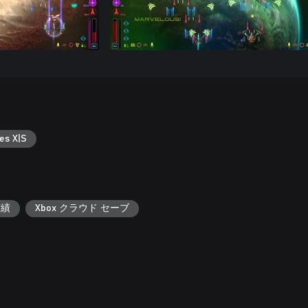
es X|S
実績
Xbox クラウド セーブ