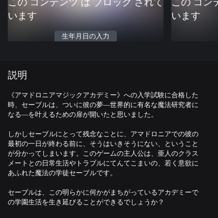
この コンテンツ は ブロック されて
この コン
います
います
生年月日の入力
説明
《アマドロニアマジックアカデミー》への入学試験に合格した
時、セーブルは、ついに彼の夢―世界的に有名な魔法研究者に
なる―を叶えるための扉が開いたと思いました。
しかしセーブルにとって残念なことに、アマドロニアでの彼の
最初の一日が終わる前に、そうはいきそうにない、ということ
が分かってしまいます。このゲームの主人公は、亜人のクラス
メートとの日常生活やトラブルにてんてこまいの、若く意欲に
あふれた魔法の学徒セーブルです。
セーブルは、この明らかに何かがまちがっているアカデミーで
の学園生活を生き延びることができるでしょうか？