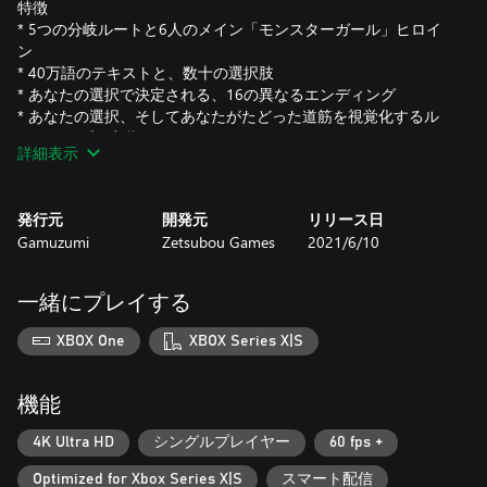
特徴
* 5つの分岐ルートと6人のメイン「モンスターガール」ヒロイ
ン
* 40万語のテキストと、数十の選択肢
* あなたの選択で決定される、16の異なるエンディング
* あなたの選択、そしてあなたがたどった道筋を視覚化するル
ートマップを実装
詳細表示
* ルートマップのチェックポイントを使用すれば、セーブして
いなかった場合でも、重要な選択ポイントからゲームを再開可
能
発行元
開発元
リリース日
* このゲームのために書き下ろされたオリジナルのアートワー
Gamuzumi
Zetsubou Games
2021/6/10
クと音楽
一緒にプレイする
XBOX One
XBOX Series X|S
機能
4K Ultra HD
シングルプレイヤー
60 fps +
Optimized for Xbox Series X|S
スマート配信