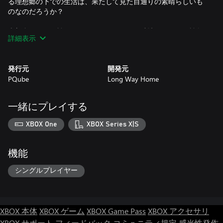
る理想郷の下での生活は、果たして見た目通りの素晴らしいも
のなのだろうか？
表彰台をめぐる戦いは、やがてシステムを破壊するための戦争
詳細表示
へと変わっていく。チームメイトを集め、プラズマエンジンを
始動し、そして何よりも抵抗するのだ。
発行元
開発元
PQube
Long Way Home
一緒にプレイする
XBOX One
XBOX Series X|S
機能
シングルプレイヤー
XBOX 本体
XBOX ゲーム
XBOX Game Pass
XBOX アクセサリ
XBOX サポート
フィードバック
コミュニティ規定
感光性発作