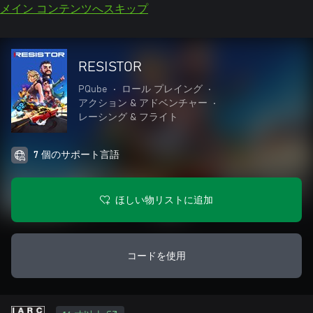
メイン コンテンツへスキップ
RESISTOR
PQube
•
ロール プレイング
•
アクション & アドベンチャー
•
レーシング & フライト
7 個のサポート言語
ほしい物リストに追加
コードを使用