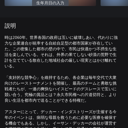
生年月日の入力
説明
時は2060年。世界各国の政府は互いに破壊しあい、代わりに強
力な企業連合が統率する自給自足型の都市国家が存在してい
た。この密集した都市の壁の中で、市民は快適かつ不摂生な生
活を楽しんでいる。それは、外界の果てしない砂漠の荒野で生
計を立てている散在した地域社会の厳しい現実とはかけ離れて
いる。
「友好的な競争心」を維持するため、各企業は毎年交代で大衆
向けのレーストーナメントを開催し、最高のチームと勇敢な挑
戦者たちが、一連の爽快なハイスピードのデスレースで互いに
競い合う。究極の賞品とは？永久市民権への片道切符と、より
良い生活を都市内で送ることができる特権だ。
アスターにとって、デッカー・インダストリーズが主催する今
年のイベントは、病弱な母親を救うために必要な医療を確保す
る機会でもある。しかし、イーサン・デッカーの会社が運営す