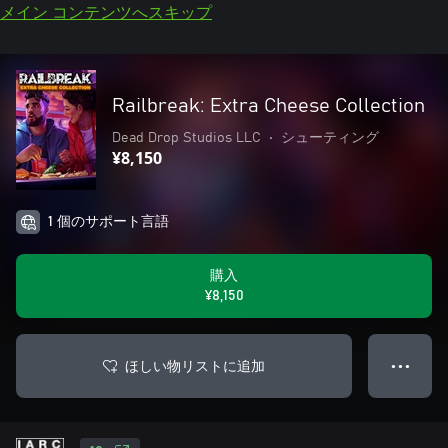
メイン コンテンツへスキップ
Railbreak: Extra Cheese Collection
Dead Drop Studios LLC
•
シューティング
¥8,150
1 個のサポート言語
購入
¥8,150
ほしい物リストに追加
● ● ●