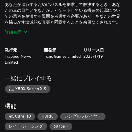
あなたが進行するためにパズルを探求して解決するとき、あな
たの真の目的とあなたがナビゲートしている構造の起源につい
ての思考を刺激する質問を考慮する必要があり、あなたの世界
を揺るがす壊滅的な真実と同意することを余儀なくされます。
詳細表示
特徴
-Q.U.B.Eのすべてのダウンロード可能なコンテンツを含む2：古
典的な手袋、失われた軌道、余波。
発行元
開発元
リリース日
- マスターイレブンパズルエリアをマスターし、80を超える個
Trapped Nerve
Toxic Games Limited
2023/1/19
別のパズルを解きます
Limited
- Q.U.B.Eを拡張する多様な環境を探索します。世界
- まったく新しい冒険と真新しいキャラクターを体験する
- 新しく改善されたゲームメカニクスと対話します
一緒にプレイする
-BAFTA指名作曲家、デビッド・ハウデンによって作曲されたオ
リジナルの音楽スコア
XBOX Series X|S
- シンボルをカラーエイドとして使用する完全なカラーブラン
ドサポート
機能
4K Ultra HD
HDR10
シングルプレイヤー
レイ トレーシング
60 fps +