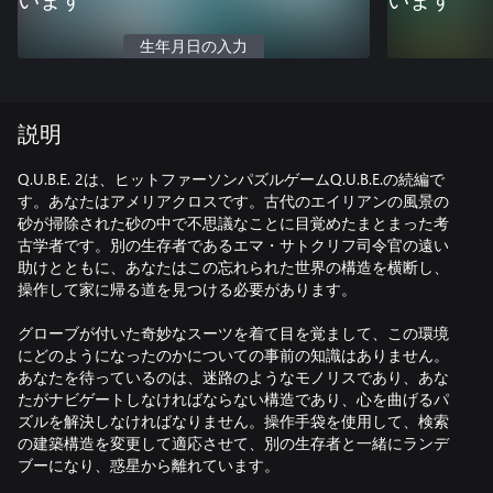
います
います
生年月日の入力
説明
Q.U.B.E. 2は、ヒットファーソンパズルゲームQ.U.B.E.の続編で
す。あなたはアメリアクロスです。古代のエイリアンの風景の
砂が掃除された砂の中で不思議なことに目覚めたまとまった考
古学者です。別の生存者であるエマ・サトクリフ司令官の遠い
助けとともに、あなたはこの忘れられた世界の構造を横断し、
操作して家に帰る道を見つける必要があります。
グローブが付いた奇妙なスーツを着て目を覚まして、この環境
にどのようになったのかについての事前の知識はありません。
あなたを待っているのは、迷路のようなモノリスであり、あな
たがナビゲートしなければならない構造であり、心を曲げるパ
ズルを解決しなければなりません。操作手袋を使用して、検索
の建築構造を変更して適応させて、別の生存者と一緒にランデ
ブーになり、惑星から離れています。