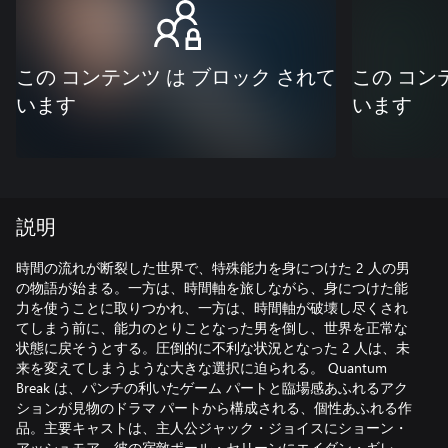
この コンテンツ は ブロック されて
この コン
います
います
説明
時間の流れが断裂した世界で、特殊能力を身につけた 2 人の男
の物語が始まる。一方は、時間軸を旅しながら、身につけた能
力を使うことに取りつかれ、一方は、時間軸が破壊し尽くされ
てしまう前に、能力のとりことなった男を倒し、世界を正常な
状態に戻そうとする。圧倒的に不利な状況となった 2 人は、未
来を変えてしまうような大きな選択に迫られる。 Quantum
Break は、パンチの利いたゲーム パートと臨場感あふれるアク
ションが見物のドラマ パートから構成される、個性あふれる作
品。主要キャストは、主人公ジャック・ジョイスにショーン・
アッシュモア。彼の宿敵ポール・セリーンにエイダン・ギレ