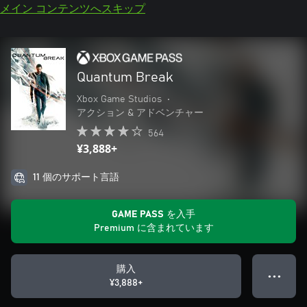
メイン コンテンツへスキップ
Quantum Break
Xbox Game Studios
•
アクション & アドベンチャー
564
¥3,888+
11 個のサポート言語
GAME PASS を入手
Premium に含まれています
購入
● ● ●
¥3,888+