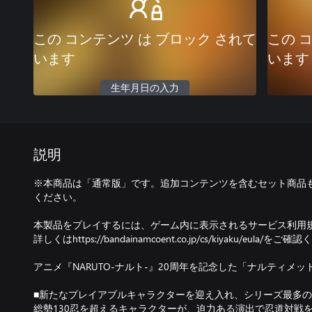
この コンテンツ は ブロック されて
この 
います
います
生年月日の入力
説明
※本商品は「通常版」です。追加コンテンツを含むセット商品
ください。
本製品をプレイするには、ゲーム内に表示されるサービス利用
詳しくはhttps://bandainamcoent.co.jp/cs/kiyaku/eula/をご
アニメ『NARUTO-ナルト-』20周年を記念した「ナルティメ
■新たなプレイアブルキャラクターを迎え入れ、シリーズ最多
総勢130忍を超えるキャラクターが、迫力ある演出で忍道対戦