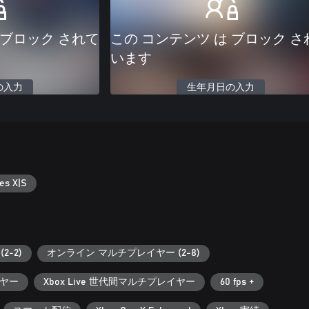
 ブロック されて
この コンテンツ は ブロック さ
います
の入力
生年月日の入力
es X|S
2-2)
オンライン マルチプレイヤー (2-8)
ヤー
Xbox Live 世代間マルチプレイヤー
60 fps +