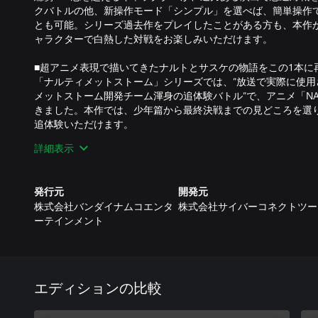
クバトルの他、新操作モード「シンプル」を選べば、簡単操作
とも可能。シリーズ過去作をプレイしたことがある方も、本作
ャラクターで白熱した対戦をお楽しみいただけます。
■超アニメ表現で描いてきたナルトとサスケの物語をこの1本に
「ナルティメットストーム」シリーズでは、”放送で実際に使用
メットストーム開発チーム渾身の追体験バトル”で、アニメ「NAR
きました。本作では、少年篇から最終決戦までの見どころを選
追体験いただけます。
詳細表示
■新時代のスペシャルストーリーを収録
七代目火影の息子・うずまきボルトは、大人気のオンラインゲ
とりの少女と出会い、やがて忍界全土を巻き込んだ大きな闘い
発行元
開発元
たナルティメットストーム開発チームが贈る、今作オリジナル
株式会社バンダイナムコエンタ
株式会社サイバーコネクトツー
い。
ーテインメント
エディションの比較