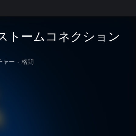
メットストームコネクション
チャー
•
格闘