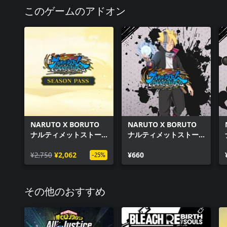
このゲームのアドオン
NARUTO X BORUTO
NARUTO X BORUTO
ナルティメットストー
ナルティメットストー
ムコネクションズ シー
ムコネクションズ DLC
ズンパス
¥2,750
¥2,062
パック第5弾
¥660
-25%
その他のおすすめ