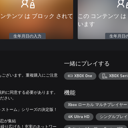
コンテンツ は ブロック されて
この コンテンツ は
います
生年月日の入力
生年月日
一緒にプレイする
もございます。重複購入にご注意
XBOX One
XBOX Seri
規約に同意する必要があります。
機能
確認ください。
Xbox ローカル マルチプレイヤー (
ットストーム」シリーズの決定版！
4K Ultra HD
シングルプレイ
の忍が集結
を繰り広げる！充実のネットワー