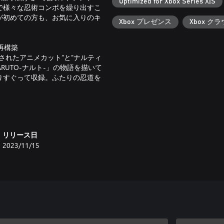
Optimized for Xbox Series X|S
で様々な忍術コンボを繰り出すこ
が初めての方も、お気に入りのキ
Xbox プレゼンス
Xbox ク
再構築
されたアニメカット”と”ナルティ
UTO-ナルト-」の物語を描いて
りすぐって収録。ふたりの忍道を
ーム「忍者ヒーローズ」の中でひ
に身を投じていく――。再集結し
リリース日
の超アニメ表現をお楽しみくださ
2023/11/15