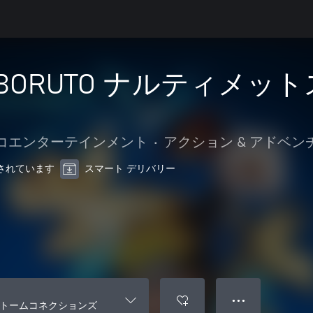
 X BORUTO ナルティ
コエンターテインメント
•
アクション & アドベン
最適化されています
スマート デリバリー
● ● ●
ットストームコネクションズ