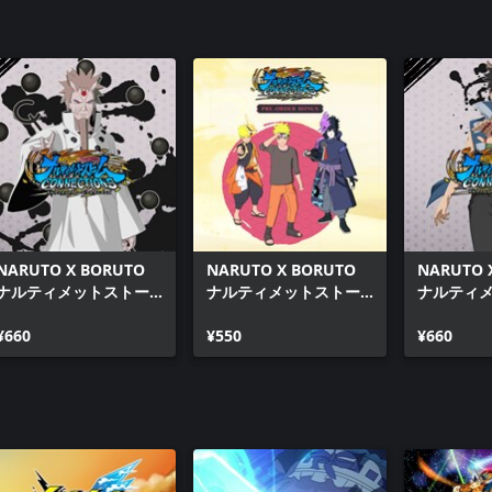
NARUTO X BORUTO
NARUTO X BORUTO
NARUTO 
ナルティメットストー
ナルティメットストー
ナルティ
ムコネクションズ DLC
ムコネクションズ うず
ムコネクシ
パック第1弾
¥660
まきナルト&うちはサス
¥550
パック第4
¥660
ケ コスチュームセット