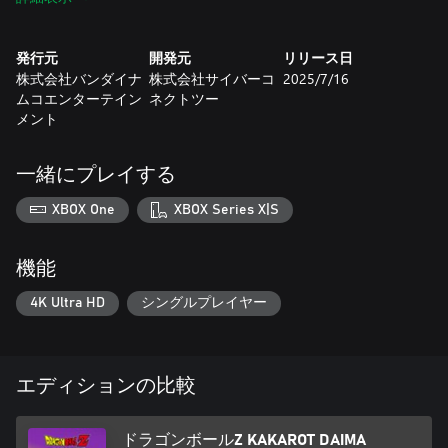
■「ドラゴンボールZ」を超追体験
悟空が辿ってきた物語を追体験。ベジータやナッパといった強
発行元
開発元
リリース日
敵が地球に襲来する「サイヤ人編」から、邪悪な魔導士によっ
株式会社バンダイナ
株式会社サイバーコ
2025/7/16
て復活した魔人との激闘を描く「ブウ編」まで、悟空となって
ムコエンターテイン
ネクトツー
体験可能。また、ファンなら誰もが知る名場面はもちろん、従
メント
来のドラゴンボールゲームでは再現できなかった、細かいシー
ンも収録されています。中には本ゲームで初めて語られるシー
ンも。
一緒にプレイする
■本作だからこそ描けた「死闘」
XBOX One
XBOX Series X|S
広大な戦場と超人ハイスピードバトルで、アニメさながらの死
闘を体験！スピード感ある攻防や、多彩な必殺技を放つバトル
は爽快感抜群。
機能
フリーザやセルといった「強敵」達から放たれる無数の気弾、
大地が崩壊するほどの強力な一撃等、これまでにない表現で真
4K Ultra HD
シングルプレイヤー
の「死闘」を描きます。また、アクションに慣れない方のため
に、バトル全体の動きがスローになる「スローモーション機
能」も搭載。
エディションの比較
■「戦闘だけじゃない」悟空体験
広大な大地を超人的な脚力で駆け回ったり、筋斗雲や舞空術で
ドラゴンボールZ KAKAROT DAIMA
空中散策も可能。世界に多数存在する「ドラゴンボールZ」のキ