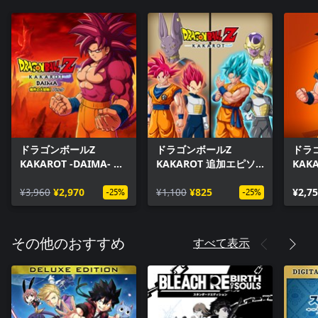
ドラゴンボールZ
ドラゴンボールZ
ドラ
KAKAROT -DAIMA- 魔
KAKAROT 追加エピソ
KAK
界の大冒険！ パック
ードセット：新たなる
ス
¥3,960
¥2,970
覚醒
¥1,100
¥825
¥2,7
-25%
-25%
すべて表示
その他のおすすめ