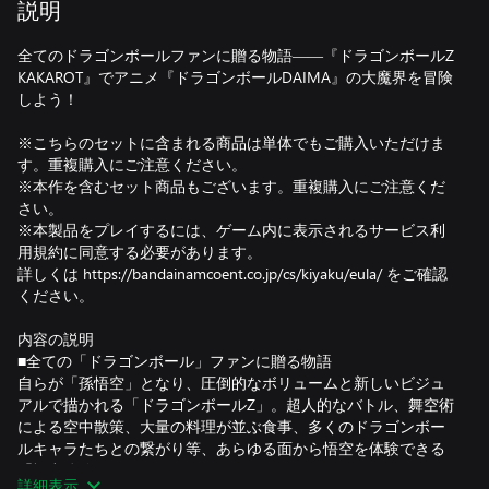
説明
全てのドラゴンボールファンに贈る物語――『ドラゴンボールZ
KAKAROT』でアニメ『ドラゴンボールDAIMA』の大魔界を冒険
しよう！
※こちらのセットに含まれる商品は単体でもご購入いただけま
す。重複購入にご注意ください。
※本作を含むセット商品もございます。重複購入にご注意くだ
さい。
※本製品をプレイするには、ゲーム内に表示されるサービス利
用規約に同意する必要があります。
詳しくは https://bandainamcoent.co.jp/cs/kiyaku/eula/ をご確認
ください。
内容の説明
■全ての「ドラゴンボール」ファンに贈る物語
自らが「孫悟空」となり、圧倒的なボリュームと新しいビジュ
アルで描かれる「ドラゴンボールZ」。超人的なバトル、舞空術
による空中散策、大量の料理が並ぶ食事、多くのドラゴンボー
ルキャラたちとの繋がり等、あらゆる面から悟空を体験できる
「悟空体験アクションRPG」です。
詳細表示