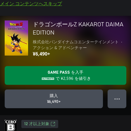
メイン コンテンツへスキップ
ドラゴンボールZ KAKAROT DAIMA
EDITION
株式会社バンダイナムコエンターテインメント
•
アクション & アドベンチャー
¥6,490+
GAME PASS を入手
で
¥2,596
を値引き
購入
● ● ●
¥6,490+
12 才以上対象