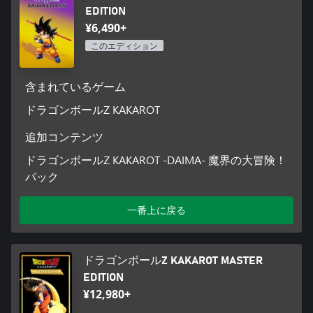
ャラクター達と出会い、コミュニケ―ションを取ることも重要
EDITION
な要素。また本作では「戦闘」以外にも、「修業」、「食
¥6,490+
事」、「仲間との繋がり」等、様々な形で戦闘力を高めていく
このエディション
ことが可能。多岐にわたる要素で本作ならではの「悟空」の成
長をお楽しみください。
含まれているゲーム
■アニメ『ドラゴンボールDAIMA』の舞台“大魔界”を冒険
DAIMA EDITIONは、アニメ『ドラゴンボールDAIMA』の世界を
ドラゴンボールZ KAKAROT
体験できる2部構成の追加シナリオがセットになった商品です。
個性的な魔人、薬虫や浮島などのアニメで登場した大魔界なら
追加コンテンツ
ではの要素はもちろん、
ドラゴンボールZ KAKAROT -DAIMA- 魔界の大冒険！
アニメでは描かれなかった魔界の世界や生態系を知ることがで
パック
きる“魔界のウワサ”を収録。
悟空とその仲間たちの大魔界での冒険を追体験しよう。
さらに、物語の終盤では悟空の超サイヤ人4への覚醒も。強敵キ
一番上に戻る
ングゴマーとの戦いに挑戦しよう！
セット内容
・ドラゴンボールZ KAKAROT 本編
ドラゴンボールZ KAKAROT MASTER
・-DAIMA- 魔界の大冒険！ パック
EDITION
-追加シナリオ：-DAIMA- 魔界の大冒険！ PART1
¥12,980+
-追加シナリオ：-DAIMA- 魔界の大冒険！ PART2