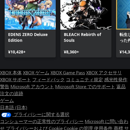
EDENS ZERO Deluxe
BLEACH Rebirth of
転生
Edition
Souls
った
ーリ
¥10,428+
¥8,360+
ティ
¥14,
ン
XBOX 本体
XBOX ゲーム
XBOX Game Pass
XBOX アクセサリ
XBOX サポート
フィードバック
コミュニティ規定
感光性発作
警告
Microsoft アカウント
Microsoft Store でのサポート
返品
注文の追跡
ゲーム
日本語 (日本)
プライバシーに関する選択
コンシューマーの正常性のプライバシー
Microsoft に問い合わ
せ
プライバシーおよび Cookie
Cookie の管理
使用条件
商標
サ