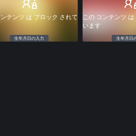
コンテンツ は ブロック されて
この コンテンツ は
います
生年月日の入力
生年月日