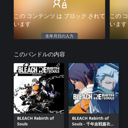
この コンテンツ は ブロック されて
この 
います
います
生年月日の入力
このバンドルの内容
BLEACH Rebirth of
BLEACH Rebirth of
Souls
Souls - 千年血戦篇衣装