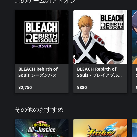
このゲームのアドオン
BLEACH Rebirth of
BLEACH Rebirth of
Souls シーズンパス
Souls - プレイアブルキ
ャラクター「黒崎 一護
¥2,750
[千年血戦篇]」
¥880
その他のおすすめ