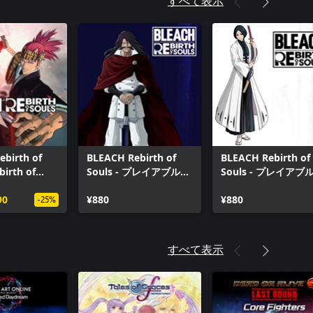
すべて表示
birth of
BLEACH Rebirth of
BLEACH Rebirth of
birth of
Souls - プレイアブルキ
Souls - プレイアブ
er衣装セット
ャラクター「ユーハバ
ャラクター「卯ノ花
90
ッハ」
¥880
烈」
¥880
-25%
すべて表示