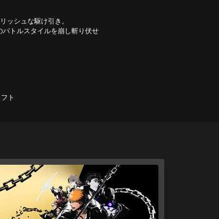
イリッシュな駆け引き。
のバトルスタイルを崩し斬り伏せ
駆け引きを制し、相手の残機を刈
ョンを採用。
ソフト
をすることで、アクションが進化
後の一瞬まで気の抜けない逆転ア
神代行篇”から、
CH』の物語を一から体験。
たちの物語を描く本作オリジナルの
む、本編の裏側で展開したであろ