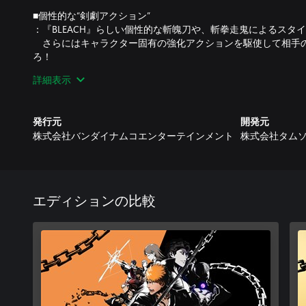
■個性的な“剣劇アクション”
：『BLEACH』らしい個性的な斬魄刀や、斬拳走鬼によるスタ
さらにはキャラクター固有の強化アクションを駆使して相手
ろ！
詳細表示
■大迫力の“一撃必殺アクション”
：キャラクターの特徴を活かしながら、相手との距離を見極め
り取ることで勝敗を決める、ドラマティックな一撃必殺アクシ
発行元
開発元
株式会社バンダイナムコエンターテインメント
株式会社タム
■“覚醒”で大幅パワーアップ＆“逆転体験”
：キャラクターはそれぞれ覚醒（始解・卍解・刀剣解放など）
＆一撃がパワーアップ。
絶体絶命のピンチでも必殺の一撃で状況をひっくり返す、最
クション！
エディションの比較
■『BLEACH』の物語を一から体験するストーリーモード
「MAIN STORY」では１人の少年、黒崎一護が”死神”となる”死
藍染惣右介率いる”破面”との激闘を描く”破面篇”までの『BLEA
また、「MAIN STORY」では語られなかった各キャラクター
「SECRET STORY」も収録。
各キャラクターの個性を形成するに至った過去エピソードを含
う物語をお楽しみいただけます。