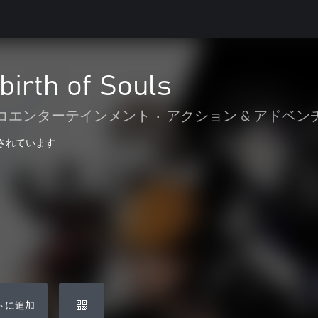
irth of Souls
コエンターテインメント
•
アクション & アドベン
最適化されています
トに追加