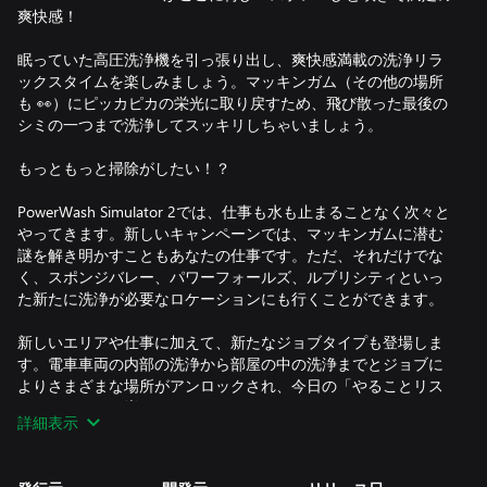
爽快感！
眠っていた高圧洗浄機を引っ張り出し、爽快感満載の洗浄リラ
ックスタイムを楽しみましょう。マッキンガム（その他の場所
も 👀）にピッカピカの栄光に取り戻すため、飛び散った最後の
シミの一つまで洗浄してスッキリしちゃいましょう。
もっともっと掃除がしたい！？
PowerWash Simulator 2では、仕事も水も止まることなく次々と
やってきます。新しいキャンペーンでは、マッキンガムに潜む
謎を解き明かすこともあなたの仕事です。ただ、それだけでな
く、スポンジバレー、パワーフォールズ、ルブリシティといっ
た新たに洗浄が必要なロケーションにも行くことができます。
新しいエリアや仕事に加えて、新たなジョブタイプも登場しま
す。電車車両の内部の洗浄から部屋の中の洗浄までとジョブに
よりさまざまな場所がアンロックされ、今日の「やることリス
ト」がどんどん増えていきます。
詳細表示
プロ仕様の道具