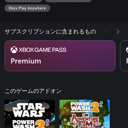
がしっかり密着し、汚れを根こそぎ落としてくれるので、掃除
Xbox Play Anywhere
の爽快感がさらにアップしています。
分割スクリーンで一緒に洗浄！
サブスクリプションに含まれるもの
まさに 爽快感2倍！オンラインにて今回初めてキャンペーンの
進行を共有できるようになりました。さらに、分割スクリーン
の協力プレイにも対応。これで洗浄パワー２倍以上！頑固な汚
れもすっきり落として綺麗スッキリ。
Premium
このゲームのアドオン