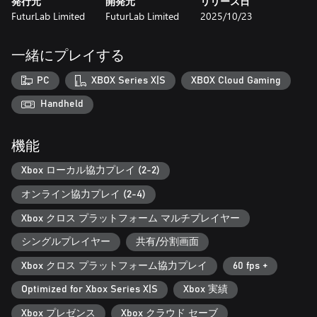
発行元
開発元
リリース日
縦横無尽洗浄とはまさにこのこと！今回は、どんな場所でも驚
FuturLab Limited
FuturLab Limited
2025/10/23
くほどピッカピカに仕上げる新洗浄ツールが登場します。色々
なツールを駆使して、高圧洗浄のプロとしての腕をさらに磨き
ましょう。新登場のロープアクセス装置や高所作業車で、高所
一緒にプレイする
の掃除の夢を叶えるもよし、広範囲を一気に掃除できる床用ク
リーナーで地上の汚れを一掃するもよし。どんな清掃あなたの
PC
XBOX Series X|S
XBOX Cloud Gaming
思いのままです。
Handheld
我が家が一番
機能
一日の掃除を終えたら、ホームベースでのんびり一息つきまし
ょう。掃除の合間に家具や小物を集めて、自分だけの空間にカ
Xbox ローカル協力プレイ (2-2)
スタマイズできます。お気に入りのホームになったら、友達を
招待して見せびらかしちゃいましょう。
オンライン協力プレイ (2-4)
もちろん、かわいいペットたちを車に置き去りにするなんてこ
と出来る筈ありませんよね？可愛いネコたちは、仕事の休憩時
Xbox クロス プラットフォーム マルチプレイヤー
間に、なでなでしたり、わしゃわしゃしたりして最高の癒しの
シングルプレイヤー
共有/分割画面
時間を楽しみましょう。
Xbox クロス プラットフォーム協力プレイ
60 fps +
極上の洗浄体験
高圧洗浄機で洗浄するたびに、今の頭の中にある悩みがスーッ
Optimized for Xbox Series X|S
Xbox 実績
と泡と一緒に消えていくのを感じでください。PowerWash
Xbox プレゼンス
Xbox クラウド セーブ
Simulator 2では、パワーアップした石鹸がしつこい汚れにも泡