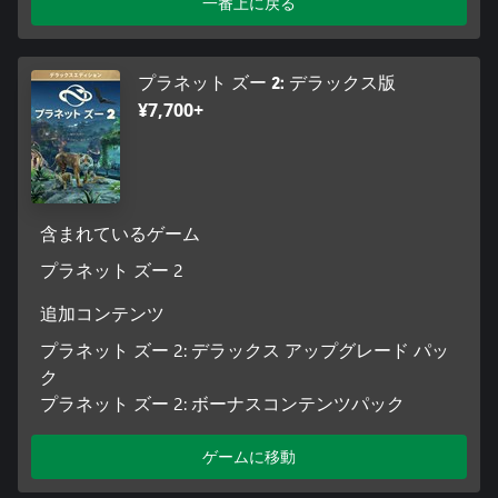
一番上に戻る
既製の設計図を使って手軽にデザインすることも、『プラネッ
ト』シリーズを象徴するパーツ単位の建設ツールで自由に自分
自身の創造性を発揮することも可能です。
プラネット ズー 2: デラックス版
拡大や縮小、フレキシカラー、使いやすい通路設計システム等
¥7,700+
を用いて細部に至るまで作り込み、さらに新たな植生や地形ブ
ラシを活用して、動物園や野生動物保護区に大胆な変化をもた
らしましょう。
管理の重要性
魅力的な動物のために理想的な飼育エリアを構築し、来園者を
含まれているゲーム
呼び込みましょう。動物園の評価を高め、収益を確保し、さら
プラネット ズー 2
なる拡張の資金としてください。
追加コンテンツ
日々の動物園を管理しながら、教育的要素に満ちた没入感のあ
る空間を作り上げましょう。さまざまなショップや施設を用意
プラネット ズー 2: デラックス アップグレード パッ
して来園者のニーズに応え、充実した一日を提供しましょう。
ク
プラネット ズー 2: ボーナスコンテンツパック
さらにより自然な世界を
FEN (Fauna and Ecosystems Network、動物相および生態系ネッ
トワーク) に参加して、キャリアモードで世界を巡る楽しい冒険
ゲームに移動
を楽しみましょう。フランチャイズモードでは、動物園と野生