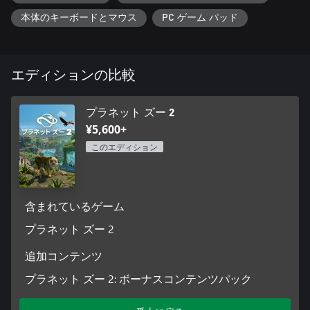
鮮やかなオニオオハシや堂々たるヘビクイワシをはじめとす
本体のキーボードとマウス
PC ゲーム パッド
る、多彩で魅力あふれる完全飛行種の鳥たちとともに、大いな
る高みに向かって飛翔しましょう。フェンスや支柱、可変式メ
ッシュカバーで構築された、完全にカスタマイズ可能な鳥舎に
鳥たちを迎え入れれば、自由かつ安全に飛び回る環境を整える
エディションの比較
ことができます。個性豊かな飼育エリアを滑空しながら、地上
と空の両方で見せるダイナミックな行動を観察しましょう。
プラネット ズー 2
野生動物保護区
¥5,600+
保護活動は動物園の外へと広がります！世界規模の保全プロジ
このエディション
ェクトに取り組み、特定の条件を満たすことで、あなたが築い
た生きた生態系の中にある、完全にカスタマイズ可能で広大
な、世界中の野生動物保護区へと、動物たちを解き放ちましょ
う。
含まれているゲーム
想像力を羽ばたかせよう
プラネット ズー 2
世界各地に広がる多様なバイオームに基づき、理想の動物園を
築き上げましょう。世界各地の象徴的な建築様式を網羅した 4
追加コンテンツ
つの新たな景観テーマと、オリジナルの『プラネット ズー』か
ら引き継がれた 5 つの景観テーマにより、豊富な景観アイテム
プラネット ズー 2: ボーナスコンテンツパック
のライブラリを活用して構築・創造することができます。