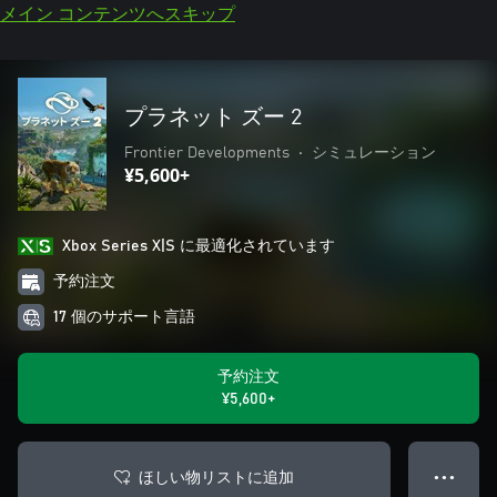
メイン コンテンツへスキップ
プラネット ズー 2
Frontier Developments
•
シミュレーション
¥5,600+
Xbox Series X|S に最適化されています
予約注文
17 個のサポート言語
予約注文
¥5,600+
ほしい物リストに追加
● ● ●