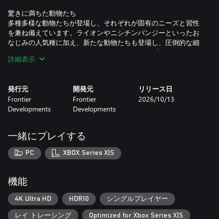
驚きに満ちた動物たち
多種多様な動物たちが登場し、それぞれが固有のニーズと習性
を兼ね備えています。ライオンやニシチンパンジーといったお
なじみの人気種に加え、新たな動物たちも登場し、圧倒的な細
部へのこだわりで象徴的な動物園のラインナップを形作りま
詳細表示
す。
自然な群れの習性から、用意した草を食べることに至るまで、
発行元
開発元
リリース日
動物たちが自然に近い形で周囲の世界と関わっていけるよう、
Frontier
Frontier
2026/10/13
美しい飼育エリアを整えましょう。驚異的に自然な動きと豊か
Developments
Developments
な感情表現により、動物のディテールと没入感は飛躍的に進
化。それぞれの動物が、これまでにないほど生き生きとした存
在として描かれます。
一緒にプレイする
水中世界の魅力
PC
XBOX Series X|S
ダイビングスーツの準備を！完全水生種がついに初登場を飾り
ます！淡水または海水に対応した見事なカスタム水槽を構築
し、魅力的な水中生物たちを迎え入れましょう。カラフルな魚
機能
群やツマグロ、タイマイなど、多彩な生物が織りなす新たな水
中世界が待っています！
4K Ultra HD
HDR10
シングルプレイヤー
レイ トレーシング
Optimized for Xbox Series X|S
空を舞う動物たち