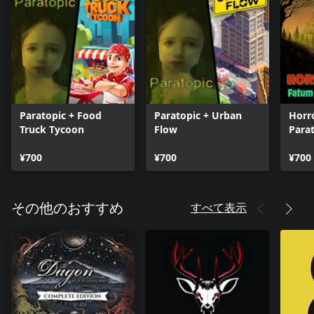
Paratopic + Food
Paratopic + Urban
Horro
Truck Tycoon
Flow
Para
Betu
¥700
¥700
¥700
すべて表示
その他のおすすめ