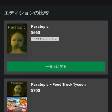
た住民が危険な密輸の仕事をしたり、金のために殺人を犯した
り、歪んだブラウン管の映像で肉体を再構成したりして、辛う
エディションの比較
じて糊口を凌いでいる。”
Heterotopias
Paratopic
“『Paratopic』は短編の一人称ホラーゲームだ。『Thirty Flights
¥660
Of Loving』のアイディアを参考にしながら、どこか恐ろしい場
所に連れて行き、路地や無名のドアを通って、我々と少し似て
このエディション
いるが、ただ正しくない世界に連れて行くというものです。”
Rock, Paper, Shotgun
受賞リスト
一番上に戻る
Nuovo Award Nominee
Independent Games Festival
Excellence in Visual Art Honorable Mention
Paratopic + Food Truck Tycoon
Independent Games Festival
¥700
The Best PC Games of 2018 So Far
Rock, Paper, Shotgun