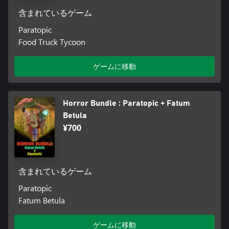
Favourite Games of 2018
AVClub
含まれているゲーム
Paratopic
The 10 Best Video Game Soundtracks of 2018
Food Truck Tycoon
FACT mag
Best Horror Games of 2018
ゲームに移動
Bloody Disgusting
Horror Bundle : Paratopic + Fatum
Betula
¥700
含まれているゲーム
Paratopic
Fatum Betula
ゲームに移動