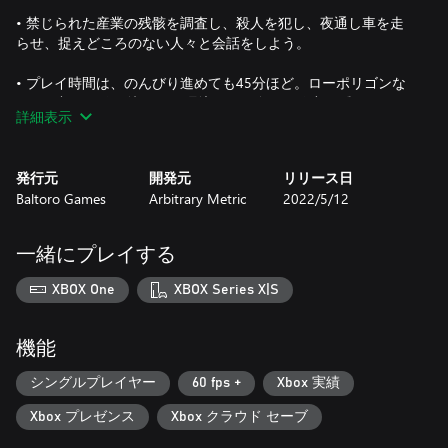
• 禁じられた産業の残骸を調査し、殺人を犯し、夜通し車を走
らせ、捉えどころのない人々と会話をしよう。
• プレイ時間は、のんびり進めても45分ほど。ローポリゴンな
がら細部まで作り込まれた環境には、多くの秘密が隠されてい
詳細表示
る。もちろんスピードランも可能。
• 1時間以上にわたって続く美しいダークアンビエントミュージ
発行元
開発元
リリース日
ックが、繊細で躍動感あふれるサウンドスケープを演出。1990
Baltoro Games
Arbitrary Metric
2022/5/12
年代の Unreal Engine のサウンドトラックのように、グリッチ
やテクスチャーパッドとシンセシスやサンプリングとが融合し
た、現代的で懐古的な作調。
一緒にプレイする
レビュー
XBOX One
XBOX Series X|S
“『Paratopic』は忘れがたい。クレジットが回り終わった後も、
心の片隅に残って消えないゲームだ。何か心地よい違和感があ
機能
る。ローポリ・ホラー・イメージ的な悪夢は、見せこそする
が、一切語らないのである。”
シングルプレイヤー
60 fps +
Xbox 実績
Destructoid
Xbox プレゼンス
Xbox クラウド セーブ
“『Paratopic』 の町は煤けた残骸、廃墟である。わずかに残っ