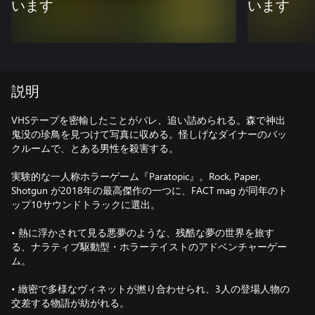
います
います
説明
VHSテープを密輸したことがバレ、追い詰められる。森で神出
鬼没の珍鳥を見つけて写真に収める。怪しげなダイナーのバッ
クルームで、とある男性を殺害する。
実験的な一人称ホラーゲーム『Paratopic』。Rock, Paper,
Shotgun が2018年の最高傑作の一つに、FACT mag が同年のト
ップ10サウンドトラックに選出。
• 熱に浮かされて見る悪夢のような、残酷な夢の世界を旅す
る、ナラティブ駆動型・ホラーテイストのアドベンチャーゲー
ム。
• 緻密で多様なヴィネットが撚り合わせられ、3人の登場人物の
交差する物語が紡がれる。