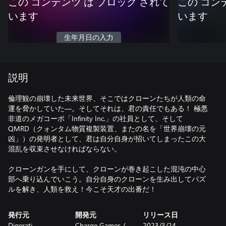
この コンテンツ は ブロック されて
この コン
います
います
生年月日の入力
説明
倫理観の崩壊した未来世界、そこではクローンたちが人類の命
運を脅かしていた—。そしてそれは、君の責任でもある！ 極悪
非道のメガコーポ「Infinity Inc.」の社員として、そして
QMRD（クォンタム物質複製装置、またの名を「世界崩壊の元
凶」）の発明者として、君は自分自身が招いてしまったこの大
混乱を収束させなければならない。
クローンガンを手にして、クローンが巻き起こした混沌の中心
部へ乗り込んでいこう。自分自身のクローンを生み出してパズ
ルを解き、人類を救え！今こそ天才の出番だ！
発行元
開発元
リリース日
Digerati
Charge Games /
2023/3/24