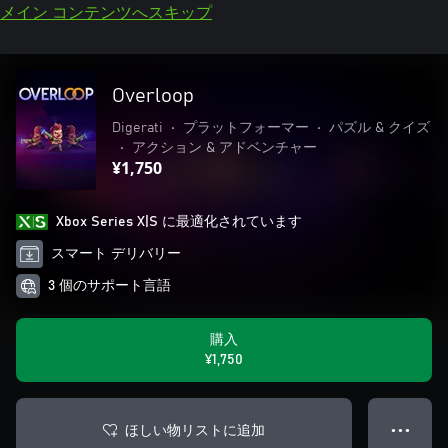
メイン コンテンツへスキップ
Overloop
Digerati
•
プラットフォーマー
•
パズル & クイズ
•
アクション & アドベンチャー
¥1,750
Xbox Series X|S に最適化されています
スマート デリバリー
3 個のサポート言語
購入
¥1,750
ほしい物リストに追加
● ● ●