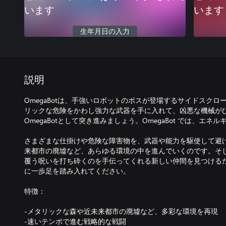
います
います
生年月日の入力
説明
OmegaBotは、手強いロボットのボスが登場するサイドスク
リックな危険をかわし強力な武器を手に入れて、凶悪な機械が
OmegaBotとして突き進みましょう。OmegaBot では、エ
さまざまな仕掛けや危険な障害物を、武器や能力を駆使して避け
来都市の廃墟など、あらゆる環境の中を進んでいくのです。そ
覆う呪いを打ち砕くのを手伝ってくれる新しい仲間を見つける
に一歩足を踏み入れてください。
特徴：
-メタリックな森や近未来都市の廃墟など、多彩な環境を再現
-速いテンポで進む戦略的な戦闘