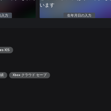
います
の入力
生年月日の入力
es X|S
実績
Xbox クラウド セーブ