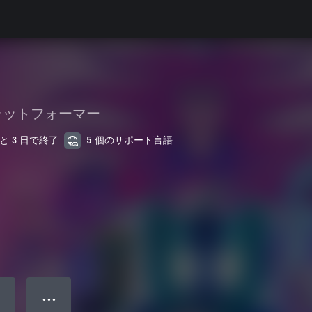
ラットフォーマー
あと 3 日で終了
5 個のサポート言語
● ● ●