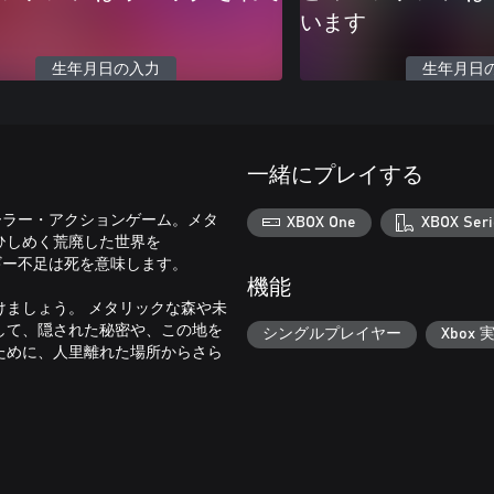
います
生年月日の入力
生年月日
一緒にプレイする
ローラー・アクションゲーム。メタ
XBOX One
XBOX Seri
ひしめく荒廃した世界を
ネルギー不足は死を意味します。
機能
ましょう。 メタリックな森や未
して、隠された秘密や、この地を
シングルプレイヤー
Xbox 
ために、人里離れた場所からさら