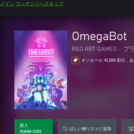
メイン コンテンツへスキップ
OmegaBot
RED ART GAMES
•
プ
オンセール: ¥1,200 割引、
購入
ほしい物リストに追加
¥1,500
¥300