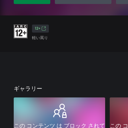
12+
軽い罵り
ギャラリー
この コンテンツ は ブロック されて
この 