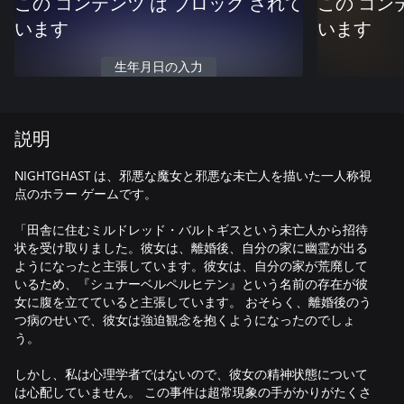
この コンテンツ は ブロック されて
この コン
います
います
生年月日の入力
説明
NIGHTGHAST は、邪悪な魔女と邪悪な未亡人を描いた一人称視
点のホラー ゲームです。
「田舎に住むミルドレッド・バルトギスという未亡人から招待
状を受け取りました。彼女は、離婚後、自分の家に幽霊が出る
ようになったと主張しています。彼女は、自分の家が荒廃して
いるため、『シュナーベルペルヒテン』という名前の存在が彼
女に腹を立てていると主張しています。 おそらく、離婚後のう
つ病のせいで、彼女は強迫観念を抱くようになったのでしょ
う。
しかし、私は心理学者ではないので、彼女の精神状態について
は心配していません。 この事件は超常現象の手がかりがたくさ