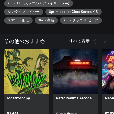
Xbox ローカル マルチプレイヤー (2-4)
シングルプレイヤー
Optimized for Xbox Series X|S
スマート配信
Xbox 実績
Xbox クラウド セーブ
すべて表示
その他のおすすめ
Mostroscopy
RetroRealms Arcade
Neon
¥1,449
ゲームを表示
¥2,3