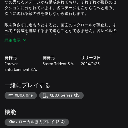
つの異なるステージから構成されており、それぞれが複数のセ
クションに分かれています。各ステージを左から右へと進み、
次々に現れる敵の波を倒しながら進行します。
敵を倒さずに進もうとすると、画面のスクロールが停止し、す
べての脅威を排除するまで進むことができません。各レベルの
最後には強力なボスが待ち受けております。ボスを倒して次の
詳細表示
レベルへ進みましょう。
発行元
開発元
リリース日
Forever
Storm Trident S.A.
2024/9/26
Entertainment S.A.
一緒にプレイする
XBOX One
XBOX Series X|S
機能
Xbox ローカル協力プレイ (2-4)