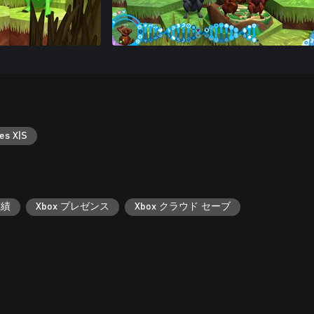
es X|S
実績
Xbox プレゼンス
Xbox クラウド セーブ