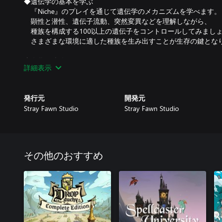
◆遺伝学の基本を学ぶ
『Niche』のプレイを通じて遺伝学のメカニズムを学べます。
顕性と潜性、遺伝子流動、突然変異などを理解しながら、
種族を構成する100以上の遺伝子をコントロールしてみまし
さまざまな環境に適した種族を生み出すことが生存の鍵とな
◆進化を体験する2つのゲームモード
詳細表示
「ストーリー」では1匹の生物 Adamから始まる
壮大な生存競争の物語を楽しむことができます。
「サンドボックス」では遊ぶごとに変化する島を冒険します
発行元
開発元
サバンナ、熱帯雨林、沼地、雪山、死の丘…
Stray Fawn Studio
Stray Fawn Studio
各島で待ち構えているあらゆる試練を乗り越えましょう！
その他のおすすめ