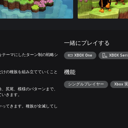
一緒にプレイする
基づいた交配をテーマにしたターン制の戦略シ
XBOX One
XBOX Seri
だけの種族を組み立てていくこと
機能
シングルプレイヤー
Xbox 
角、尻尾、模様のパターンまで、
ていきます。
かってきます。種族が全滅してし