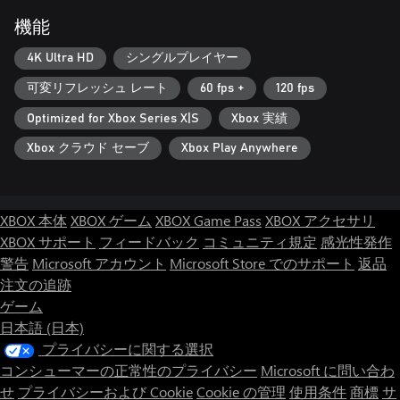
機能
4K Ultra HD
シングルプレイヤー
可変リフレッシュ レート
60 fps +
120 fps
Optimized for Xbox Series X|S
Xbox 実績
Xbox クラウド セーブ
Xbox Play Anywhere
XBOX 本体
XBOX ゲーム
XBOX Game Pass
XBOX アクセサリ
XBOX サポート
フィードバック
コミュニティ規定
感光性発作
警告
Microsoft アカウント
Microsoft Store でのサポート
返品
注文の追跡
ゲーム
日本語 (日本)
プライバシーに関する選択
コンシューマーの正常性のプライバシー
Microsoft に問い合わ
せ
プライバシーおよび Cookie
Cookie の管理
使用条件
商標
サ