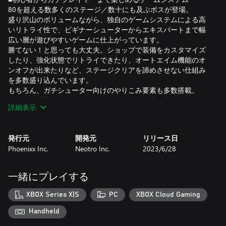
80を超える数多くのステージ／数十にも及ぶボスが登場。
盛り沢山のボリュームながら、独自のゲームシステムによる高
いリトライ性で、ビギナーシューターからエキスパートまで幅
広い層が遊びやすいゲームに仕上がっています。
勝てない！と思っても大丈夫。ショップで装備をカスタマイズ
したり、強化状態でリトライできたり、オートエイム機能のオ
ンオフが出来たりなど、ステージクリアを諦めさせない仕組み
を多数盛り込んでいます。
もちろん、ガチシューター向けのやりこみ要素も多数搭載。
数多くの武器やアクセサリを組み合わせ、悪夢の中のモンスタ
詳細表示
ーたちを撃退していきましょう。
■やりこみに応じたマルチエンディング
発行元
開発元
リリース日
この作品は、プレイヤーのやり込みに応じてエンディングが変
Phoenixx Inc.
Neotro Inc.
2023/6/28
化します。
悪夢の中を戦いつづける少女に隠された秘密とは…？そして少
女は戦いの果てに何を見るのでしょうか…。
一緒にプレイする
XBOX Series X|S
PC
XBOX Cloud Gaming
Handheld