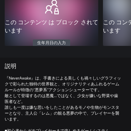
この コンテンツ は ブロック されて
この コン
います
います
生年月日の入力
説明
『NeverAwake』は、手書きによる美しくも禍々しいグラフィッ
クで彩られた独特の世界観と、オリジナリティあふれるゲーム
ルールが特徴の“悪夢系”アクションシューターです。
敵として登場するのは悪魔…ではなく、少女が嫌いな野菜や歯
医者など。
誰しも一度は嫌な思いをしたことがあるモノや生物がモンスタ
ーとなり、主人公「レム」の観る悪夢の中で、プレイヤーを襲
います。
■初心者からガチプレイヤーまで楽しめるゲームシステム