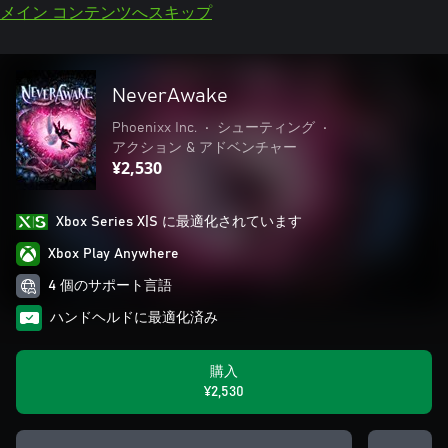
メイン コンテンツへスキップ
NeverAwake
Phoenixx Inc.
•
シューティング
•
アクション & アドベンチャー
¥2,530
Xbox Series X|S に最適化されています
Xbox Play Anywhere
4 個のサポート言語
ハンドヘルドに最適化済み
購入
¥2,530