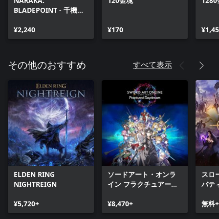
NARAKA:
120金塊
128
BLADEPOINT - 千機シ
ーズンパック
¥2,240
¥170
¥1,4
すべて表示
その他のおすすめ
ELDEN RING
ソードアート・オンラ
スロ
NIGHTREIGN
イン フラクチュアード
バテ
デイドリーム
¥5,720+
¥8,470+
無料+