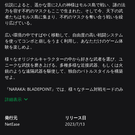
伝説によると、遥かな昔に2人の神様はモルス島で戦い、謎の法
力を宿す不朽のマスクもここで生まれた。そして今、天下の武
者たちはモルス島に集まり、不朽のマスクを奪い合う戦いを繰
り広げている。
広い環境の中ですばやく移動して、自由度の高い戦闘システム
を使ってコンボと崩しをうまく利用し、あなただけのゲーム体
験を楽しめよ。
様々なオリジナルキャラクターの中から好きな武者を選び、ユ
ニークな武技を磨き上げる。多種多様な近接武器、もしくは火
銃のような遠隔武器を駆使して、独自のバトルスタイルを構築
せよ。
『NARAKA: BLADEPOINT』では、様々なチーム対戦モードのみ
ならず、PvEモード、シーズンごとに追加されたコンテンツや同
詳細表示
タイプのゲームで体験できないキャラメイクシステムも含まれ
る。
発行元
リリース日
全世界のプレイヤー数2,000 万人超え！NARAKA:
NetEase
2023/7/13
BLADEPOINT、今すぐ体験せよ！