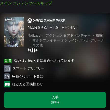
メイン コンテンツへスキップ
NARAKA: BLADEPOINT
NetEase
•
アクション & アドベンチャー
•
格闘
•
マルチプレイヤー オンライン バトル アリーナ
•
その他
無料+
Xbox Series X|S に最適化されています
スマート デリバリー
14 個のサポート言語
ほとんど互換性あり
入手
無料+