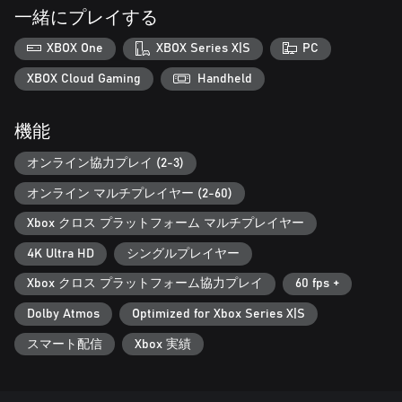
近接戦闘に焦点を当てる
一緒にプレイする
戦況は一瞬で変わるため、素早く反応しなければならない。コ
ンボ、ガード、猛烈な連続攻撃で敵を制圧、もしくは相手の動
XBOX One
XBOX Series X|S
PC
きを読み取り、智謀で撃破せよ。
XBOX Cloud Gaming
Handheld
自由かつ爽快な移動
高所から飛び降り、鈎縄とパルクールを駆使して建物と丘陵を
機能
駆け抜け、複雑な地形で敵を討ち取る。
オンライン協力プレイ (2-3)
戦闘スタイルを自由に選択
好きな武者を選択し、武技と奥義をカスタムする。ユニークな
オンライン マルチプレイヤー (2-60)
武技と奥義、多種多様な近接武器と遠隔武器を組み合わせ、独
自の戦闘スタイルを構築せよ。
Xbox クロス プラットフォーム マルチプレイヤー
4K Ultra HD
シングルプレイヤー
神秘な東洋スタイル
美しいが危険もはらむモルス島と火羅国へ旅立ち、神秘な東洋
Xbox クロス プラットフォーム協力プレイ
60 fps +
の絶景の中で壮絶な戦いを繰り広げよう。
Dolby Atmos
Optimized for Xbox Series X|S
スマート配信
Xbox 実績