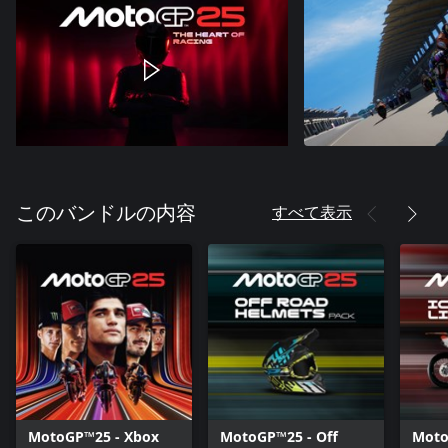
すべて表示
このバンドルの内容
MotoGP™25 - Xbox
MotoGP™25 - Off
Moto