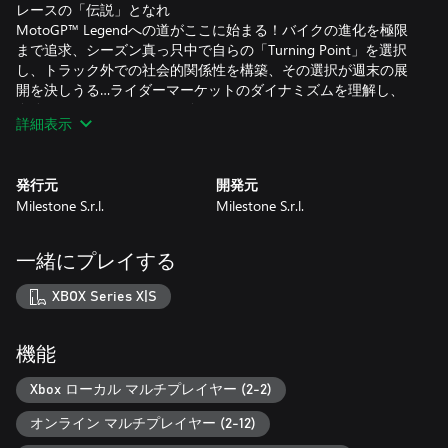
レースの「伝説」となれ
MotoGP™ Legendへの道がここに始まる！バイクの進化を極限
まで追求、シーズン真っ只中で自らの「Turning Point」を選択
し、トラック外での社会的関係性を構築、その選択が週末の展
開を決しうる…ライダーマーケットのダイナミズムを理解し、
自分だけのキャリアパスを築いていこう。
詳細表示
バイクの真髄を知る
キャリアとクイックモードで利用できる新たな「Race Off」と
発行元
開発元
いう種目を学ぶ場を利用して、チャンピオンにふさわしい研鑽
Milestone S.r.l.
Milestone S.r.l.
を積もう。2つの環境にまたがる4種類の専用トラックで、
MotardやFlat Track、Minibikeバイクを乗りこなすんだ。そして
エリミネーションやリレーレースといった試練に挑もう。ライ
一緒にプレイする
ダーとしてのフィットネスを向上させ、新たなアクサセリーを
手に入れ、スキルを磨きに磨いてトラックの支配者となれ！
XBOX Series X|S
レースに挑む姿勢は個人の自由
どこまでも自由なプレイか、それとも完全シミュレーション的
機能
なチャレンジか？新登場の「Arcade」は、秒でアドレナリン
MAXとなる体験が楽しめる。一方で「Pro」は真のMotoGP™的
Xbox ローカル マルチプレイヤー (2-2)
リアリズム、トラックの隅々まで、そしてガソリン消費量や電
オンライン マルチプレイヤー (2-12)
子制御といった細部にまでこだわって全身全霊で困難に挑め！