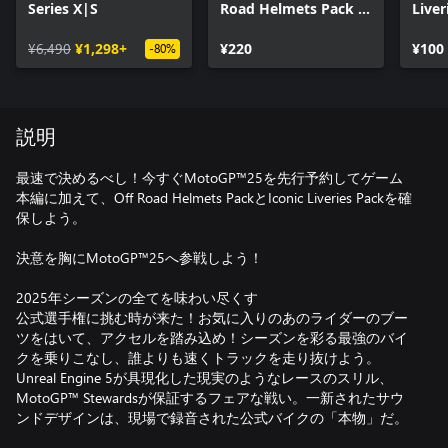
Series X|S
Road Helmets Pack -
Liver
Xbox Series X|S
Serie
¥6,490
¥1,298+
¥220
¥100
-80%
説明
最速で決めるべし！今すぐMotoGP™25を先行予約してゲーム
本編に加えて、Off Road Helmets PackとIconic Liveries Packを確
保しよう。
決意を胸にMotoGP™25へ参戦しよう！
2025年シーズンの全てを味わい尽くす
公式選手権に挑む時が来た！お気に入りのあのライダーのブー
ツをはいて、アクセルを踏み込め！シーズンを彩る最強のバイ
クを乗りこなし、誰よりも速くトラックを走り抜けよう。
Unreal Engine 5が具現化した現実のようなレースのスリル、
MotoGP™ Stewardsが保証するフェアな戦い。一新されたサウ
ンドデザインは、現場で録音された公式バイクの「本物」だ。