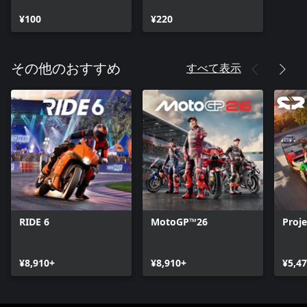
Series X|S
Xbox Series X|S
¥100
¥220
すべて表示
その他のおすすめ
RIDE 6
MotoGP™26
Proj
¥8,910+
¥8,910+
¥5,4