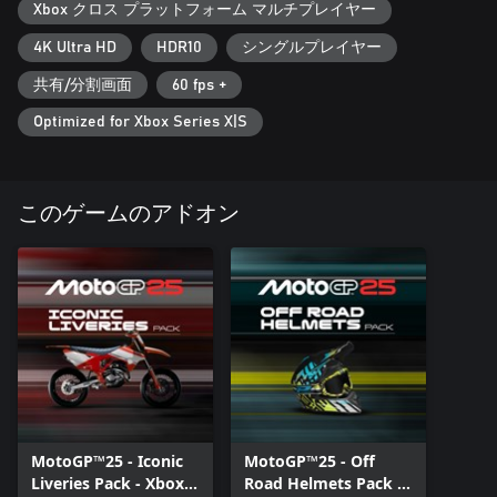
進化した難易度順応機能、神経支援システム、一新されたチュ
Xbox クロス プラットフォーム マルチプレイヤー
ートリアルなどを活用して、自らが駆るバイクを掌握せよ。
4K Ultra HD
HDR10
シングルプレイヤー
シーンを席巻
共有/分割画面
60 fps +
ランクレースや完全網羅のクロスプレイ（各種プラットフォー
ム*に対応）で、同レベルのスキルを持つフレンドや世界中のラ
Optimized for Xbox Series X|S
イバルに挑もう。
細部に行き届くゲーム内エディターを駆使して、クリエイティ
ビティを発揮し、世界に「自分らしさ」を見せつけてやれ。
このゲームのアドオン
*Nintendo Switchは非対応
MotoGP™25 - Iconic
MotoGP™25 - Off
Liveries Pack - Xbox
Road Helmets Pack -