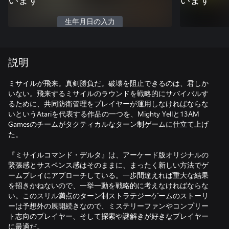
います
います
生年月日の入力
説明
ミサイルが飛来。真剣勝負だ。破壊を阻止できるのは、君しか
いない。飛来するミサイルのラウンドを戦略的にサバイバルす
るために、共同防衛管理をプレイヤーが運用しなければならな
いというAtariを代表する作品の一つを、Mighty Yellと13AM
Gamesのチームがタクティカルなターン制ゲームに仕立て上げ
た。
『ミサイルコマンド・デルタ』は、アーケード版オリジナルの
緊張感とサスペンス感はそのままに、まったく新しい方法でゲ
ームプレイにアプローチしている。一歩間違えれば重大な結果
を招きかねないので、一挙一動を戦略的に考えなければならな
い。このスリル満点のターン制ストラテジーゲームのストーリ
ーは予想外の展開続きなので、ミステリーファンやコンプリー
ト志向のプレイヤー、そして探索や謎解きが好きなプレイヤー
に最適だ。