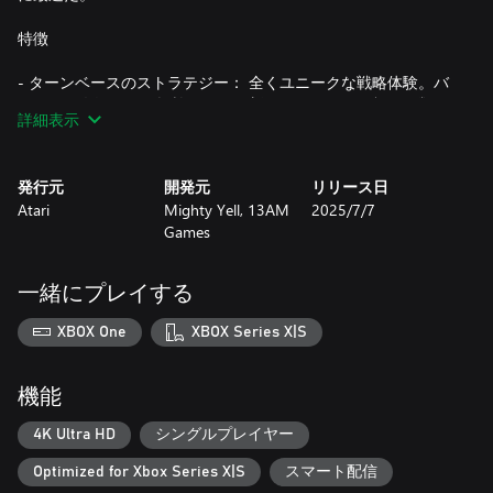
特徴
- ターンベースのストラテジー： 全くユニークな戦略体験。バ
ンカーの奥深くまで探検すると、新しいミサイルや敵の種類が
詳細表示
見つかる。
- 防衛計画を練ろ： それぞれのターンが重要であり、たった一
発行元
開発元
リリース日
つの選択ミスが大惨事に。資源を節約するために次の一手を計
Atari
Mighty Yell, 13AM
2025/7/7
画し、複数の敵ミサイルを破壊する爆発の連鎖を展開しよう。
Games
- 高難易度のミステリー： ターン制ストラテジー・ゲームは、
真剣勝負の物語パズルと一緒になっている。[REDACTED]したい
一緒にプレイする
ならすべての文書を読み、一挙一動に気を配りながら全てのパ
ズルを解け。
XBOX One
XBOX Series X|S
- 冷戦を体験：埃かぶったコマンドコンソールとスーパーコン
ピューターが織り成す閉所恐怖症的なレトロフューチャーの映
機能
像美が、君を冷戦時代のパラノイアの世界へと誘う。
4K Ultra HD
シングルプレイヤー
Optimized for Xbox Series X|S
スマート配信