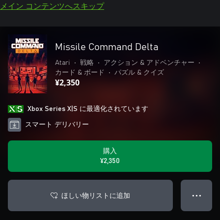
メイン コンテンツへスキップ
Missile Command Delta
Atari
•
戦略
•
アクション & アドベンチャー
•
カード & ボード
•
パズル & クイズ
¥2,350
Xbox Series X|S に最適化されています
スマート デリバリー
購入
¥2,350
ほしい物リストに追加
● ● ●