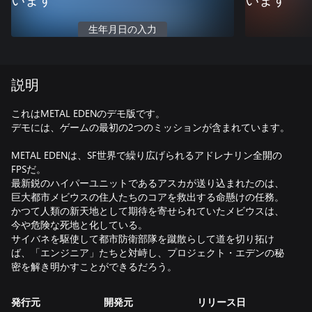
います
います
生年月日の入力
説明
これはMETAL EDENのデモ版です。
デモには、ゲームの最初の2つのミッションが含まれています。
METAL EDENは、SF世界で繰り広げられるアドレナリン全開の
FPSだ。
最新鋭のハイパーユニットであるアスカが送り込まれたのは、
巨大都市メビウスの住人たちのコアを救出する命懸けの任務。
かつて人類の新天地として期待を寄せられていたメビウスは、
今や危険な死地と化している。
サイバネを駆使して都市防衛部隊を蹴散らして道を切り拓け
ば、「エンジニア」たちと対峙し、プロジェクト・エデンの秘
密を解き明かすことができるだろう。
発行元
開発元
リリース日