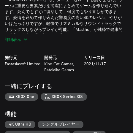
ームに重要な要素だけを簡潔にまとめてゲームを作り込んでい
ます。死んでもすぐに復活して、何度でもやり直しができま
す。愛情を込めて作り込んだ難易度の高い40のレベル。やりが
いはたっぷりですが、軽快でリズミカルなサウンドトラックで
リラックスしながらプレイが可能。「Mastho」が純粋で健康的
な甘美な人生を手に入れるお手伝いをしませんか？
詳細表示
※本製品は日本語をサポートしていません
発行元
開発元
リリース日
Eastasiasoft Limited
Kind Cat Games,
2021/11/17
Ratalaika Games
一緒にプレイする
XBOX One
XBOX Series X|S
機能
4K Ultra HD
シングルプレイヤー