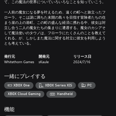
て、この魔法の世界についていろいろなことを知っていこう。
一人前の魔女になる夢を叶えるため、遠くの町へと旅立ったフ
ローラ。そこは謎に満ちた未開の島々を目指す冒険者たちの住
まう崖の上の港町。この町の盛んな経済に携わる中、彼女は対
立し合う二人の魔女たちの集まりに遭遇する。魔女のカシアそ
して魔法使いのタウノは、フローラにたくさんのことを教えて
くれる。が、しかしまた魔法に関する対立に彼女を利用しよう
とも考えている。
発行元
開発元
リリース日
Whitethorn Games
sKaule
2024/7/16
一緒にプレイする
XBOX One
XBOX Series X|S
PC
XBOX Cloud Gaming
Handheld
機能