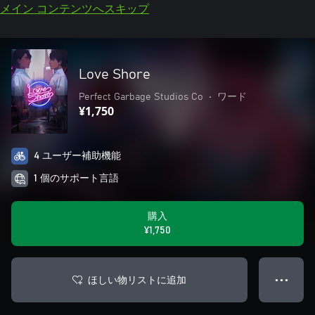
メイン コンテンツへスキップ
Love Shore
Perfect Garbage Studios Co
•
ワード
¥1,750
4 ユーザー補助機能
1 個のサポート言語
購入
¥1,750
ほしい物リストに追加
● ● ●