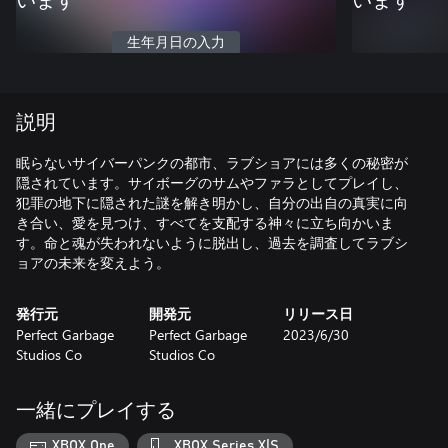
います
います
生年月日の入力
説明
眠らないサイバーパンクの都市、ラブショアには多くの秘密が
隠されています。サイボーグのサムやファラとしてプレイし、
犯罪の地下に隠された謎を解き明かし、自分の出自の真実に向
き合い、愛を見つけ、すべてを支配する神々に立ち向かいま
す。命と魂が失われないように脱出し、過去を調査してラブシ
ョアの未来を変えよう。
発行元
開発元
リリース日
Perfect Garbage
Perfect Garbage
2023/6/30
Studios Co
Studios Co
一緒にプレイする
XBOX One
XBOX Series X|S