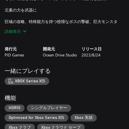
元素の力を武器に
巨城の攻略、特殊能力を持つ狡猾なボスの撃破、巨大モンスタ
ーの討伐等々、場面や目的に合わせて戦術を立て直さなければ
詳細表示
ならない。万能な戦術は存在しない。
信頼できる同盟を集めよう
発行元
開発元
リリース日
PID Games
Ocean Drive Studio
2023/8/24
革命軍の指揮者は、戦場以外の場面でもリーダーシップが問わ
れる。拠点の建設や仲間の勧誘、同志と親睦を深めて彼らの困
難を解決することも、革命を勝利へと導く鍵となる。
一緒にプレイする
小隊を自由にカスタマイズ
XBOX Series X|S
20以上のキャラクターと10種類以上のクラスから選び、最高の
戦闘部隊を作り上げよう。仲間に装備と訓練を提供し、新しい
機能
スキル、魔法やアビリティを習得させよう。無敵の小隊で敵軍
を打ち破り、勝利を勝ち取ろう。
HDR10
シングルプレイヤー
Optimized for Xbox Series X|S
Xbox 実績
Xbox クラブ
Xbox クラウド セーブ