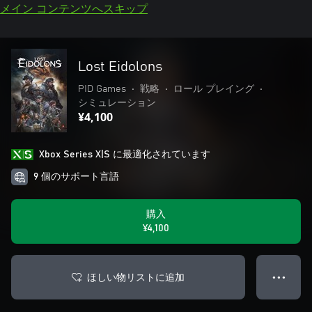
メイン コンテンツへスキップ
Lost Eidolons
PID Games
•
戦略
•
ロール プレイング
•
シミュレーション
¥4,100
Xbox Series X|S に最適化されています
9 個のサポート言語
購入
¥4,100
ほしい物リストに追加
● ● ●