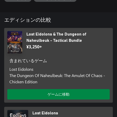
エディションの比較
Lost Eidolons & The Dungeon of
Naheulbeuk - Tactical Bundle
¥3,250+
含まれているゲーム
Lost Eidolons
The Dungeon Of Naheulbeuk: The Amulet Of Chaos -
Chicken Edition
ゲームに移動
Lost Eidolons