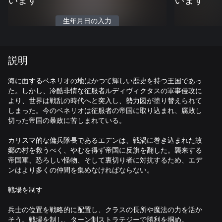
います
います
生年月日の入力
説明
海に面するベネリオの地はかつて輝しい歴史を持つ王国であっ
た。しかし、冷酷非情な征服者ルディヴィクタスの軍事侵攻に
より、世界は戦乱の時代へと突入し、勢力図が塗り替えられて
しまった。今のベネリオは征服者の帝国に取り込まれ、腐敗し
切った帝国の暴政に苦しまれている。
カリスマ的な傭兵隊長であるエデンは、戦渦に巻き込まれた故
郷の村を救うべく、やむを得ず帝国に反旗を翻した。襲来する
帝国軍、恐ろしい怪物、そして裏切り者に対抗するため、エデ
ンはより多くの仲間を集めなければならない。
戦場を制す
兵士の位置を戦略的に配置し、クラスの長所や魔法の力を活か
そう。戦場を制し、ターン制ストラテジーで勝利を掴め。