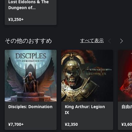
Lost Eidolons & The
Dungeon of
Naheulbeuk - Tactical
Bundle
¥3,250+
すべて表示
その他のおすすめ
Disciples: Domination
King Arthur: Legion
自由
IX
¥7,700+
¥2,350
¥3,6