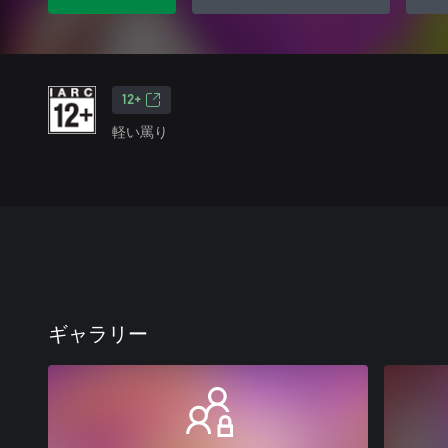
12+
軽い罵り
ギャラリー