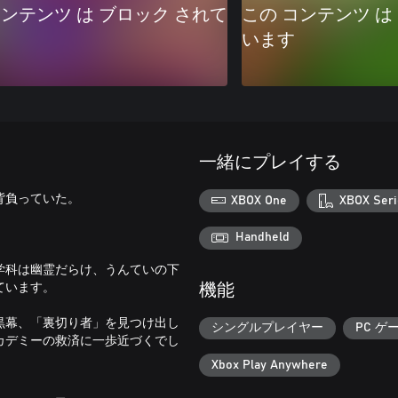
コンテンツ は ブロック されて
この コンテンツ は
います
一緒にプレイする
背負っていた。
XBOX One
XBOX Seri
Handheld
学科は幽霊だらけ、うんていの下
ています。
機能
黒幕、「裏切り者」を見つけ出し
シングルプレイヤー
PC ゲ
カデミーの救済に一歩近づくでし
Xbox Play Anywhere