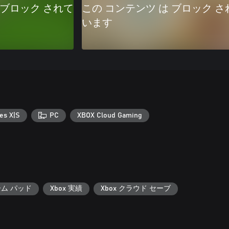
 ブロック されて
この コンテンツ は ブロック さ
います
es X|S
PC
XBOX Cloud Gaming
ーム パッド
Xbox 実績
Xbox クラウド セーブ