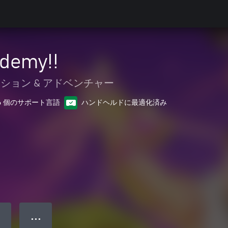
demy!!
ション & アドベンチャー
6 個のサポート言語
ハンドヘルドに最適化済み
● ● ●