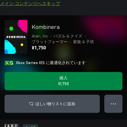
メイン コンテンツへスキップ
Kombinera
Atari, Inc
•
パズル & クイズ
•
プラットフォーマー
•
家族 & 子供
¥1,750
Xbox Series X|S に最適化されています
購入
¥1,750
ほしい物リストに追加
● ● ●