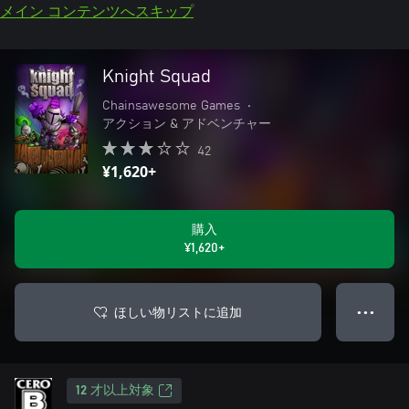
メイン コンテンツへスキップ
Knight Squad
Chainsawesome Games
•
アクション & アドベンチャー
42
¥1,620+
購入
¥1,620+
ほしい物リストに追加
● ● ●
12 才以上対象