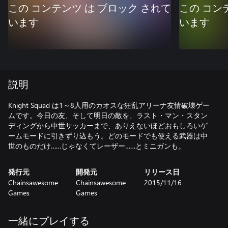
この コンテンツ は ブロック されて
この コン
います
います
説明
Knight Squad は1～8人用のカオスな狂乱アリーナ友情破壊ゲー
ムです。今日の友、そして明日の敵を、ラスト・マン・スタン
ディングから中世サッカーまで、ありえないほどおもしろいゲ
ームモードに引きずり込もう。どのモードでも使える武器は中
世のものだけ……じゃなくてレーザー……とミニガンも。
発行元
開発元
リリース日
Chainsawesome
Chainsawesome
2015/11/16
Games
Games
一緒にプレイする