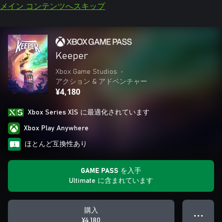
メイン コンテンツへスキップ
Keeper
Xbox Game Studios
•
アクション & アドベンチャー
¥4,180
Xbox Series X|S に最適化されています
Xbox Play Anywhere
ほとんど互換性あり
GAME PASS を入手
Ultimate に含まれています
購入
● ● ●
¥4,180