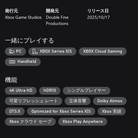
発行元
開発元
リリース日
Xbox Game Studios
Double Fine
2025/10/17
Productions
一緒にプレイする
PC
XBOX Series X|S
XBOX Cloud Gaming
Handheld
機能
4K Ultra HD
HDR10
シングルプレイヤー
可変リフレッシュ レート
立体音響
Dolby Atmos
DTS:X
Optimized for Xbox Series X|S
Xbox 実績
Xbox クラウド セーブ
Xbox Play Anywhere