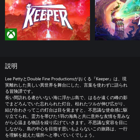
説明
Lee PettyとDouble Fine Productionsがおくる『Keeper』は、現
実離れした美しい異世界を舞台にした、言葉を使わずに語られ
る冒険譚です。
長い間訪れる者がいない海に浮かぶ島で、はるか遠くの峰の影
でまどろんでいた忘れられた灯台。枯れたツルが伸び広がり、
結び合わさってこの灯台は目を覚ますと、不思議な使命感に駆
り立てられ、霊力を帯びた1羽の海鳥と共に意外な友情を育みな
がら心温まる物語を繰り広げていきます。不思議な変容を目に
しながら、島の中心を目指す思いもよらないこの旅路は、一行
を理解を超えた場所へと導いていくでしょう。