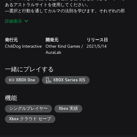
あるアストラルサイトを使用してください。
—選択と行動を通してカルマの法則を学びます。それぞれの邪
悪な行為はピップのカルマを台無しにし、彼の外見を変えま
詳細表示
す。善行はカルマを浄化します。キーキャラクターはピップの
カルマに対して異なる反応を示し、追加のストーリーを開きま
す。
発行元
開発元
リリース日
—ピップと彼の奇妙な環境とのさまざまな相互作用の手描きア
ChiliDog Interactive
Other Kind Games /
2021/5/14
ニメーション。クエストの環境やその他のキャラクターは、状
AuraLab
況ごとに個別に描かれています。
—ZMEIRADUGAによる魔法の賞を受賞したライブ音楽とサウン
ド。
一緒にプレイする
XBOX One
XBOX Series X|S
機能
シングルプレイヤー
Xbox 実績
Xbox クラウド セーブ