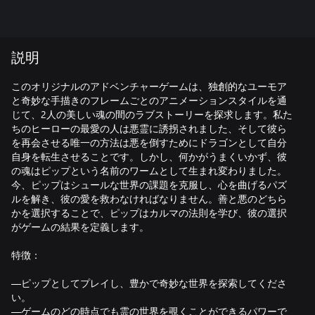
説明
このオリジナルのアドベンチャーゲームは、独創的なユーモア
と奇妙な手描きのフレームごとのアニメーションスタイルを通
じて、2人の美しい魂の間のラブストーリーを探求します。私た
ちのヒーローの最愛の人は悪霊に誘拐されました、そして彼ら
を再会させる唯一の方法は悪を倒すためにドラゴンとして自分
自身を転生させることです。しかし、何かがうまくいかず、彼
の魂はピップという名前のワームとして生まれ変わりました。
今、ピップはシュールな世界の課題を克服し、心を曲げるパズ
ルを解き、彼の愛を救わなければなりません。善と悪のどちら
かを選択することで、ピップはカルマの法則を学び、彼の選択
がゲームの結果を定義します。
特徴：
—ピップとしてプレイし、豊かで奇妙な世界を探索してくださ
い。
—ゲームのどの時点でも霊の世界を覗くことができるパワーで