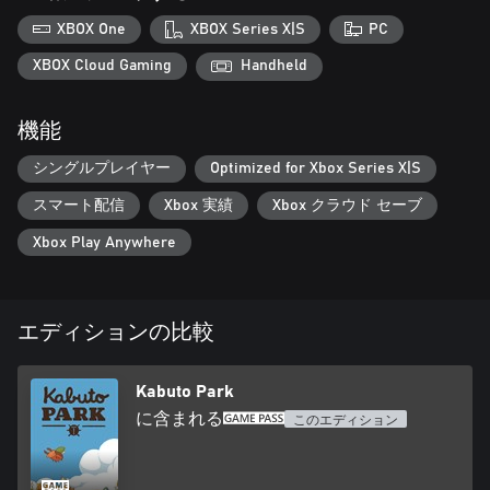
XBOX One
XBOX Series X|S
PC
きみのカブトムシがパワー不足だって？ なら、キャンディを食
べさせてレベルアップさせてあげよう。
XBOX Cloud Gaming
Handheld
カッコいいアイテムを買っちゃおう 🔍📗
機能
レベルの高い長ぐつとムシとりあみがあれば、きみもムシとり
名人になれること間違いなし！ 町のお店には、新しいムシがい
シングルプレイヤー
Optimized for Xbox Series X|S
る新エリアに行くための道具や、レアなムシと出会いやすくな
る道具、ムシをつかまえやすくする道具など、必要なものはぜ
スマート配信
Xbox 実績
Xbox クラウド セーブ
んぶそろってるんだ。ラッキーだね！
Xbox Play Anywhere
ゲームの特徴 🎮
🪲『カブトパーク』にあるもの：
短い時間でプレイできるムシとりゲーム： プレイ時間2～4時間
エディションの比較
でサクッと遊べるので、午後におやつといっしょに楽しんでも
よし、好きなときにチマチマ遊ぶのもよし。私は開発者として
プレイヤーの時間を尊重したいので、短くて遊びやすいゲーム
Kabuto Park
を作るのが好きです。
に含まれる
このエディション
わかりやすいゲームシステム：気楽にあそべるムシとりミニゲ
ームや、シンプルなデッキを構築して戦うムシずもう、お気に
入りの生きものを強くできるライトなレベルアップシステムで