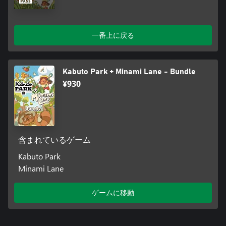
お手軽に楽しめます。
のどかな雰囲気：夏休みのあの空気と子ども時代のワクワク感
を、キュートなアートとすてきなBGMで味わおう！
一番上に戻る
最高にかわいいムシたち：カブトパークでは、世界じゅうのム
シたちがあつまってあなたと友だちになるのを待っています。
ムシをテラリウムに入れて、なでちゃうこともできますよ！
Kabuto Park + Minami Lane - Bundle
🐞『カブトパーク』に ない もの：
¥930
世界をまたにかけた探索 やマップ移動
クエストや壮大なストーリーがつめこまれた大冒険
あらゆる種類のマルチプレイ。プレイヤー対戦機能も、ムシの
トレード機能もありません
クモ。ゲームにクモは出ないので、クモが怖いプレイヤーも安
含まれているゲーム
心して遊べます。
Kabuto Park
開発チーム🐛🐞
Minami Lane
どうも、Dootです。Zakkuといっしょにまた、短いゲームを作
って戻ってきました ✨
ゲームに移動
私たちは開発者と作曲家のコンビで、これまでに『おいでま
せ、みなみ通りへ！』や『Froggy's Battle』を作ってきました。