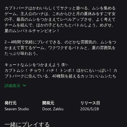
カブトパークはかわいらしくてサクッと遊べる、ムシを集める
ゲーム。主人公のハナは、これからひと月の夏休みをすごす女
の子。最高のムシをつかまえてレベルアップさせ、よく考えて
チームを組んで、ほかの子どもたちとバトルしよう。めざせ、
夏のムシバトルチャンピオン！
2～4時間で気軽にプレイできる、のどかな雰囲気の、ムシをつ
かまえて育てるゲーム。ワクワクするバトルと、夏の雰囲気を
たっぷり味わおう。
キュートなムシをつかまえよう 🦋✨
カブトムシ！ チョウ！ ハチ！ トンボ！ ほかにもいっぱい！ カ
ブトパークに住んでいる、40種類を超えるカッコいいムシたち
を探して、ベストなタイミングでムシとりあみを振ってつかま
詳細表示
えよう。
ミクロなムシずもうで勝利をめざせ 💪🪲
発行元
開発元
リリース日
ステータスやアビリティ、見た目のカッコよさでムシを選んで
Seaven Studio
Doot, Zakku
2026/5/28
チームを作り、誰が最強のムシマスターなのか、ほかの子たち
に見せつけてやろう！ どのムシをチームに入れるかによって、
ムシずもうのバトル中に使うデッキに加わるカードは変わる
一緒にプレイする
ぞ。対戦相手を土俵から押しだそう。