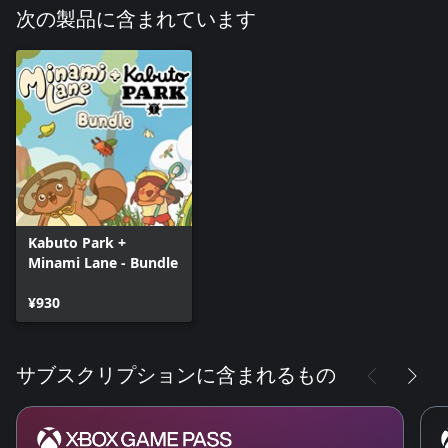
小規模でキュートなゲームと製作するという私たちの旅は、ま
次の製品に含まれています
だ続いています！ 今回は、ミニマムでキュートなゲーム『おい
でませ、みなみ通りへ！』のアート担当Blibloopに手伝ってもら
い、指導を受けて、ゲーム内のアートを自分で製作してみまし
た（評価はお手やわらかにお願いしますね、これでもベストを
尽くしたんです）。
私たちの小さなゲームを楽しんでもらえるとうれしいです💖
Kabuto Park +
Minami Lane - Bundle
¥930
サブスクリプションに含まれるもの