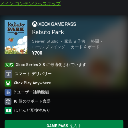
メイン コンテンツへスキップ
Kabuto Park
Seaven Studio
•
家族 & 子供
•
格闘
•
ロール プレイング
•
カード & ボード
¥700
Xbox Series X|S に最適化されています
スマート デリバリー
Xbox Play Anywhere
9 ユーザー補助機能
10 個のサポート言語
ほとんど互換性あり
GAME PASS を入手