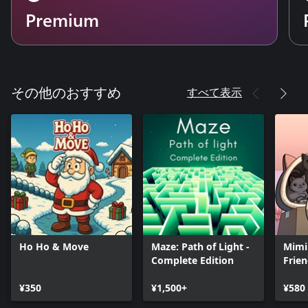
Premium
すべて表示
その他のおすすめ
Ho Ho & Move
Maze: Path of Light -
Mimi
Complete Edition
Frie
¥350
¥1,500+
¥580