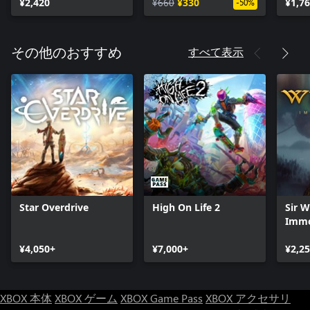
¥2,420
¥660
¥330
¥1,7
-50%
すべて表示
その他のおすすめ
Star Overdrive
High On Life 2
Sir 
Immo
Digit
¥4,050+
¥7,000+
¥2,2
XBOX 本体
XBOX ゲーム
XBOX Game Pass
XBOX アクセサリ