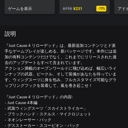
Scorpion Pack
ゲームを表示
¥770
¥231
アド
-70%
説明
『Just Cause 4 リローデッド』は、最新追加コンテンツとド派
手なゲームプレイが楽しめる、新パッケージです。本作には追
加の有料コンテンツだけでなく、これまでにリリースされた過
去のアップデートもすべて含まれています。
アクション満載のオープンワールドに飛び込めば、幅広いライ
ンナップの武器、ビークル、そして装備があなたを待っていま
す。ウィングスーツに身を包み、フルカスタマイズ可能なグラ
ップリングフックを装着して、嵐を巻き起こせ！
『Just Cause 4 リローデッド』の内容:
- Just Cause 4本編
- 武装ウィングスーツ「スカイストライカー」
- ブラックハンド・ステルス・マイクロジェット
- ネオンレーサー・パック
- デスストーカー・スコーピオン・パック