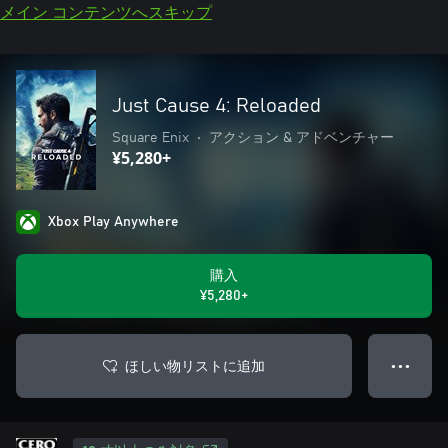
メイン コンテンツへスキップ
Just Cause 4: Reloaded
Square Enix
•
アクション & アドベンチャー
¥5,280+
Xbox Play Anywhere
購入
¥5,280+
ほしい物リストに追加
● ● ●