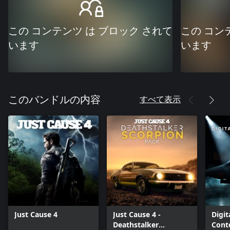
この コンテンツ は ブロック されて
この コン
います
います
すべて表示
このバンドルの内容
Just Cause 4
Just Cause 4 -
Digit
Deathstalker
Cont