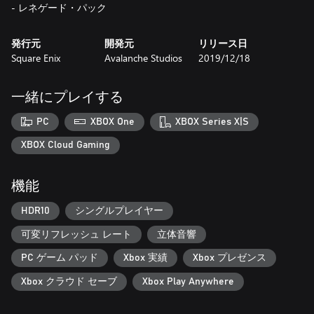
発行元
開発元
リリース日
Square Enix
Avalanche Studios
2019/12/18
一緒にプレイする
PC
XBOX One
XBOX Series X|S
XBOX Cloud Gaming
機能
HDR10
シングルプレイヤー
可変リフレッシュ レート
立体音響
PC ゲーム パッド
Xbox 実績
Xbox プレゼンス
Xbox クラウド セーブ
Xbox Play Anywhere