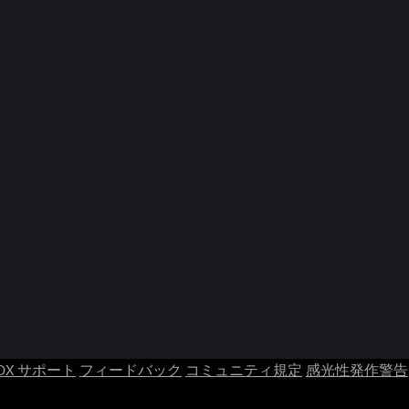
OX サポート
フィードバック
コミュニティ規定
感光性発作警告