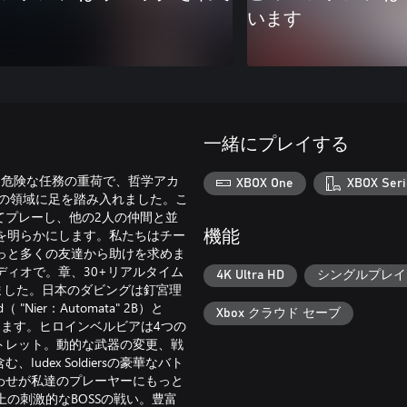
います
一緒にプレイする
す。危険な任務の重荷で、哲学アカ
XBOX One
XBOX Seri
a帝国の領域に足を踏み入れました。こ
としてプレーし、他の2人の仲間と並
を明らかにします。私たちはチー
機能
っと多くの友達から助けを求めま
ディオで。章、30+リアルタイム
4K Ultra HD
シングルプレイ
加しました。日本のダビングは釘宮理
ier：Automata" 2B）と
Xbox クラウド セーブ
 Rose）が主導します。ヒロインベルビアは4つの
トレット。動的な武器の変更、戦
dex Soldiersの豪華なバト
わせが私達のプレーヤーにもっと
の刺激的なBOSSの戦い。豊富