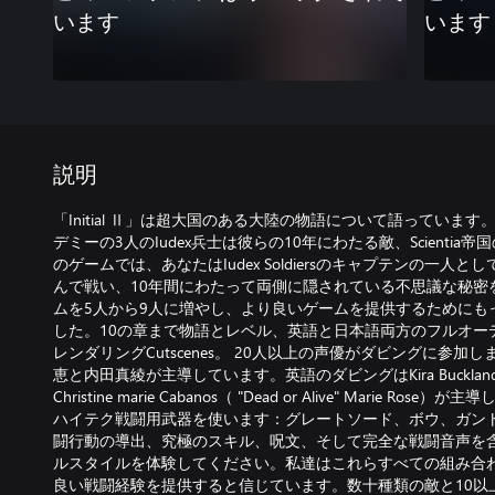
います
います
説明
「Initial Ⅱ」は超大国のある大陸の物語について語っていま
デミーの3人のIudex兵士は彼らの10年にわたる敵、Scienti
のゲームでは、あなたはIudex Soldiersのキャプテンの一人
んで戦い、10年間にわたって両側に隠されている不思議な秘密
ムを5人から9人に増やし、より良いゲームを提供するためにも
した。10の章まで物語とレベル、英語と日本語両方のフルオー
レンダリングCutscenes。 20人以上の声優がダビングに参
恵と内田真綾が主導しています。英語のダビングはKira Buckland（ "N
Christine marie Cabanos（ "Dead or Alive" Marie
ハイテク戦闘用武器を使います：グレートソード、ボウ、ガン
闘行動の導出、究極のスキル、呪文、そして完全な戦闘音声を含む、Iu
ルスタイルを体験してください。私達はこれらすべての組み合
良い戦闘経験を提供すると信じています。数十種類の敵と10以上