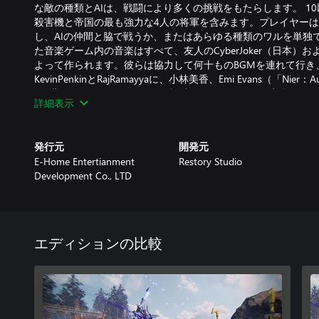
な敵の種類とAIは、戦闘により多くの挑戦をもたらします。 1
殺害機と帝国の最も強力な4人の将軍を含みます。プレイヤー
し、AIの仲間と脇で戦うか、またはあらゆる種類のワルを単独
た音楽ゲーム内の音楽はすべて、友人のCyber​​Joker（日本）およびSt
よって作られます。彼らは協力して何十ものBGMを連れて行き
KevinPenkinとRajRamayyaに、小林美香、Emi Evans（「Ni
る3曲をゲームにもたらすよう招待した。それぞれ。音楽はゲ
詳細表示
す。私たちのプレーヤーにもっと繊細なビジュアル - オーデ
最後に、私たちの小さな開発チームへの感謝とサポートに心か
うに、我々は我々の新しい技術を取り戻します！私たちは何千
発行元
開発元
改良をしました。私達は私達の努力がプレーヤーによりよいゲ
E-Home Entertianment
Restory Studio
る。
Development Co., LTD
エディションの比較