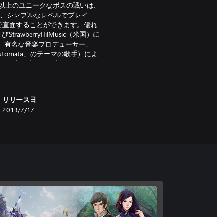
0以上のユニークなボスの戦いは、
は、シンプルなレベルでプレイ
で直面することができます。優れ
rawberryHilMusic（米国）に
、有名な音楽プロデューサー、
er：Automata」のテーマの歌手）によ
ームで常に大きな役割を果たしま
ィオ体験をもたらしてほしいです。
ら感謝しています。約束されたよ
ものプレーヤーレビューを読み、
リリース日
ーム経験をもたらすことを信じ
2019/7/17