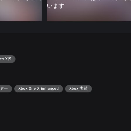
います
es X|S
ヤー
Xbox One X Enhanced
Xbox 実績