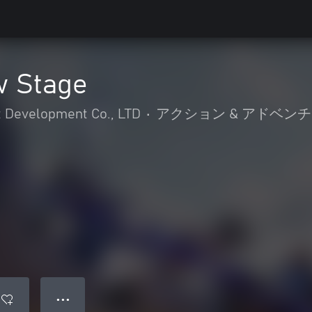
ew Stage
 Development Co., LTD
•
アクション & アドベン
● ● ●