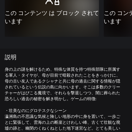
この コンテンツ は ブロック されて
この コン
います
います
説明
身の上の謎を解けるため、特殊な体質を持つ特殊部隊に所属す
る軍人・タイヤが、母が目前で暗殺されたことをきっかけに、
母の古い友人であるクシャナと共に母の過去に関する情報が隠
されているという伝説の島に向かいます。そこは多数のクリー
チャーがはびこる魔境で、それらを撃退しつつ、闇に葬られた
恐ろしい過去の秘密を解き明かし。ゲームの特徴:
・壮美なのにグロテスクなシーン
瀛洲島の不思議な気候と険しい地形の中に身を置いて、一歩ご
とに緊張して、雲海の上の断崖とけわしい峰、古くて壮観な廃
墟の跡と、幽閉のくねくねとした地下迷宮など。とても美しい