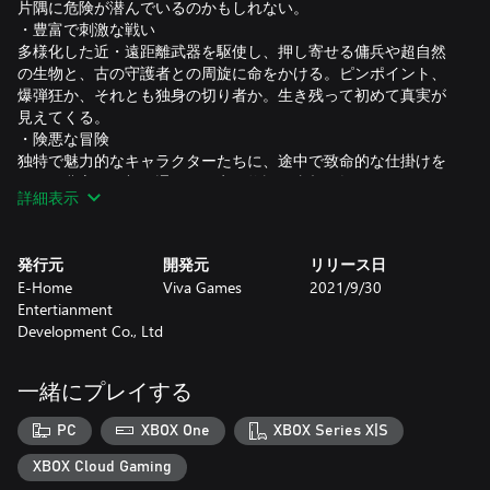
片隅に危険が潜んでいるのかもしれない。
・豊富で刺激な戦い
多様化した近・遠距離武器を駆使し、押し寄せる傭兵や超自然
の生物と、古の守護者との周旋に命をかける。ピンポイント、
爆弾狂か、それとも独身の切り者か。生き残って初めて真実が
見えてくる。
・険悪な冒険
独特で魅力的なキャラクターたちに、途中で致命的な仕掛けを
解き、豊富な細部を通して不安な物語の真相を探っていく。勇
詳細表示
気と知恵は難題だけを解決して、人と人の绊は人の心を癒しま
す。
発行元
開発元
リリース日
E-Home
Viva Games
2021/9/30
Entertianment
Development Co., Ltd
一緒にプレイする
PC
XBOX One
XBOX Series X|S
XBOX Cloud Gaming