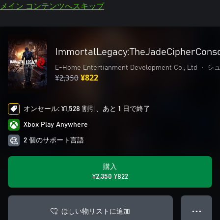
メイン コンテンツへスキップ
ImmortalLegacy:TheJadeCipherConso
E-Home Entertianment Development Co., Ltd
•
シ
¥2,350
¥822
オンセール: ¥1,528 割引、あと 1 日で終了
Xbox Play Anywhere
2 個のサポート言語
購入
¥2,350
¥822
ほしい物リストに追加
● ● ●