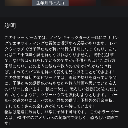
生年月日の入力
説明
このホラー ゲームでは、メイン キャラクターと一緒にスリリン
グでエキサイティングな冒険に没頭する必要があります。 レイ
クウィッチでは子供たちが長い間行方不明になっており、あな
たはこの不気味な謎を解かなければなりません。 誘拐犯は誰
で、なぜ彼はそれをしているのですか? 子供たちはどこに行方
不明になり、どのように彼らを救うのですか? 怖がらなけれ
ば、すべてのパズルを解いて答えを見つけることができます!
この恐怖の最初のエピソードでは、両親の帰りを待っている間
に、子供たちの誘拐犯からあなたを救う計画を思いついた友人
のハリーに会います。 彼と一緒に、恐ろしい誘拐犯があなたに
近づかないように、ツリーハウスを強化しようとします。 ゴー
ルへの道のりには、パズル、恐怖の瞬間、予想外の紆余曲折、
そしてたくさんの楽しみがあなたを待っています!
物語は急速に展開し、非常に予測不可能です。 このホラー ゲー
ムは、90 年代のアメリカへの刺激的で楽しく、恐ろしい冒険で
す!