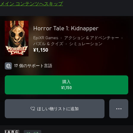
メイン コンテンツへスキップ
Horror Tale 1: Kidnapper
EpiXR Games
•
アクション & アドベンチャー
•
パズル & クイズ
•
シミュレーション
¥1,150
17 個のサポート言語
購入
¥1,150
ほしい物リストに追加
● ● ●