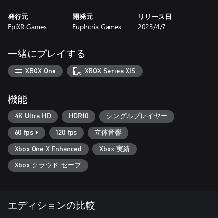
発行元
開発元
リリース日
EpiXR Games
Euphoria Games
2023/4/7
一緒にプレイする
XBOX One
XBOX Series X|S
機能
4K Ultra HD
HDR10
シングルプレイヤー
60 fps +
120 fps
立体音響
Xbox One X Enhanced
Xbox 実績
Xbox クラウド セーブ
エディションの比較