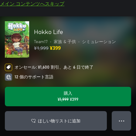
メイン コンテンツへスキップ
Hokko Life
Team17
•
家族 & 子供
•
シミュレーション
¥1,999
¥399
オンセール: ¥1,600 割引、あと 6 日で終了
12 個のサポート言語
購入
¥1,999
¥399
ほしい物リストに追加
● ● ●