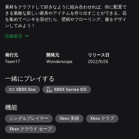
素材をクラフトして好きなように組み合わせれば、街に配置で
きる素敵な新しい家具やアイテムを作り出すことができる。花
を集めてペンキを混ぜたら、壁紙やフローリング、服をデザイ
ンしてみよう！
詳細表示
キミがデザインしたいのはアーバンインダストリアルなオシャ
レな家具コレクション？ それとも、キラキラとした花柄の壁紙
セット？ 何でも自由に使える作業場で、住んでる人たちが心か
発行元
開発元
リリース日
ら好きになる街をデザインしてみよう。
Team17
Wonderscope
2022/9/26
*ゲームの特徴
一緒にプレイする
クラフト：森や廃鉱に向かって鉱石や資源を手に入れよう。集
めたものは街に持ち帰ってクラフトすれば、自分のデザインに
XBOX One
XBOX Series X|S
利用できるよ！
デザイン：素材を集めたら、ゲーム内にあるすべてのアイテム
機能
を作業場で自分なりにカスタマイズしてみよう。シンプルだけ
どパワフルなデザインテーブルを使って、さまざまな形や素材
シングルプレイヤー
Xbox 実績
Xbox クラブ
を組み合わせてオリジナル家具を作り出そう。
Xbox クラウド セーブ
ペイント：オーバーオールを着てブラシを手にしたら色を塗っ