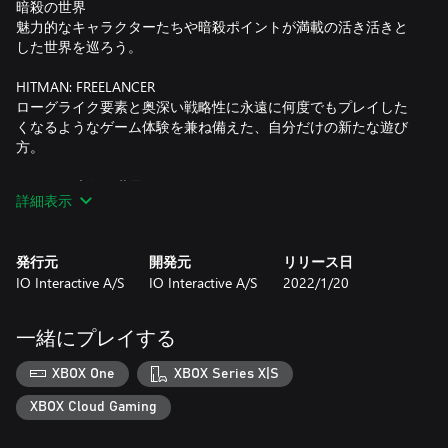
暗殺の世界
魅力的なキャラクターたちや暗殺ポイントが満載の活き活きと
した世界を巡ろう。
HITMAN: FREELANCER
ローグライク要素と奥深い戦略性に永遠に何度でもプレイした
くなるようなゲーム体験を兼ね備えた、自分だけの新たな遊び
方。
HITMAN 暗殺の世界には、メインキャンペーン、コントラクト
詳細表示
モード、エスカレーション、エルーシブターゲット・アーケー
ド、注目のライブコンテンツを含むHITMAN、HITMAN 2、
HITMAN 3ゲーム本編が収録されています。
発行元
開発元
リリース日
IO Interactive A/S
IO Interactive A/S
2022/1/20
一緒にプレイする
XBOX One
XBOX Series X|S
XBOX Cloud Gaming