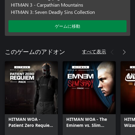
HITMAN 3 - Carpathian Mountains
HITMAN 3: Seven Deadly Sins Collection
ゲームに移動
すべて表示
このゲームのアドオン
HITMAN WOA -
HITMAN WOA - The
HITM
Patient Zero Requiem
Eminem vs. Slim
Wiza
Pack
Shady Pack