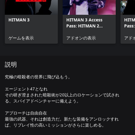
HITMAN 3
HITMAN 3 Access
HITM
Pass: HITMAN 2
Pass
Standard
Comp
ゲームを表示
アドオンの表示
Seas
アド
説明
究極の暗殺者の世界に飛び込もう。
エージェント47となれ
その研ぎ澄まされた暗殺術が20以上のロケーションで試され
る、スパイアドベンチャーに備えよう。
アプローチは自由自在
最強の武器、それは創造力だ。新たな装備をアンロックすれ
ば、リプレイ性の高いミッションがさらに楽しめる。